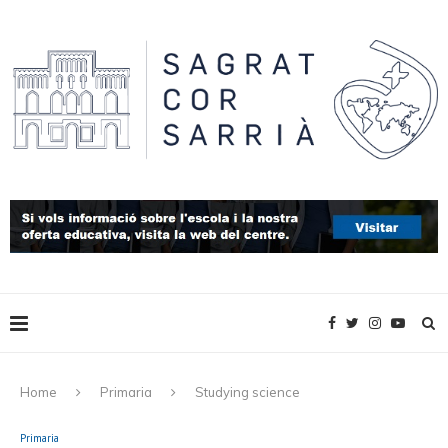
Home
Primaria
Studying science
Primaria