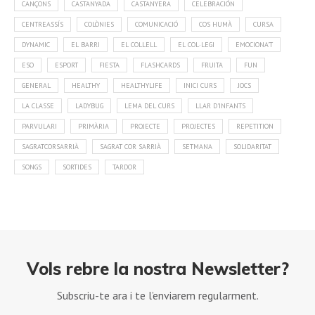
CANÇONS
CASTANYADA
CASTANYERA
CELEBRACIÓN
CENTREASSÍS
COLÒNIES
COMUNICACIÓ
COS HUMÀ
CURSA
DYNAMIC
EL BARRI
EL COLLELL
EL COL·LEGI
EMOCIONA'T
ESO
ESPORT
FIESTA
FLASHCARDS
FRUITA
FUN
GENERAL
HEALTHY
HEALTHYLIFE
INICI CURS
JOCS
LA CLASSE
LADYBUG
LEMA DEL CURS
LLAR D'INFANTS
PARVULARI
PRIMÀRIA
PROJECTE
PROJECTES
REPETITION
SAGRATCORSARRIÀ
SAGRAT COR SARRIÀ
SETMANA
SOLIDARITAT
SONGS
SORTIDES
TARDOR
Vols rebre la nostra Newsletter?
Subscriu-te ara i te l’enviarem regularment.