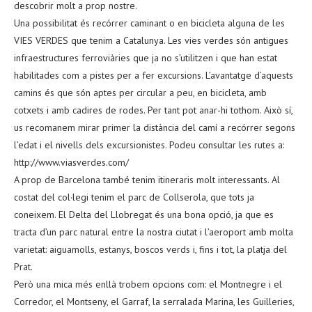
descobrir molt a prop nostre.
Una possibilitat és recórrer caminant o en bicicleta alguna de les
VIES VERDES que tenim a Catalunya. Les vies verdes són antigues
infraestructures ferroviàries que ja no s’utilitzen i que han estat
habilitades com a pistes per a fer excursions. L’avantatge d’aquests
camins és que són aptes per circular a peu, en bicicleta, amb
cotxets i amb cadires de rodes. Per tant pot anar-hi tothom. Això sí,
us recomanem mirar primer la distància del camí a recórrer segons
l’edat i el nivells dels excursionistes. Podeu consultar les rutes a:
http://www.viasverdes.com/
A prop de Barcelona també tenim itineraris molt interessants. Al
costat del col·legi tenim el parc de Collserola, que tots ja
coneixem. El Delta del Llobregat és una bona opció, ja que es
tracta d’un parc natural entre la nostra ciutat i l’aeroport amb molta
varietat: aiguamolls, estanys, boscos verds i, fins i tot, la platja del
Prat.
Però una mica més enllà trobem opcions com: el Montnegre i el
Corredor, el Montseny, el Garraf, la serralada Marina, les Guilleries,