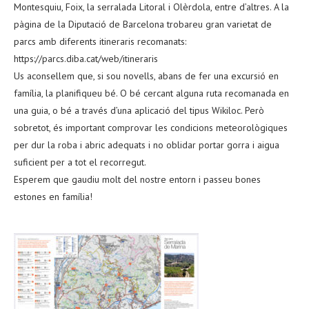
Montesquiu, Foix, la serralada Litoral i Olèrdola, entre d’altres. A la
pàgina de la Diputació de Barcelona trobareu gran varietat de
parcs amb diferents itineraris recomanats:
https://parcs.diba.cat/web/itineraris
Us aconsellem que, si sou novells, abans de fer una excursió en
família, la planifiqueu bé. O bé cercant alguna ruta recomanada en
una guia, o bé a través d’una aplicació del tipus Wikiloc. Però
sobretot, és important comprovar les condicions meteorològiques
per dur la roba i abric adequats i no oblidar portar gorra i aigua
suficient per a tot el recorregut.
Esperem que gaudiu molt del nostre entorn i passeu bones
estones en família!