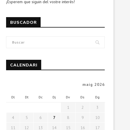
¡Esperem que siguin del vostre interès!
BUSCADOR
CALENDARI
maig 2026
Dl
Dt
Dc
Dj
Dv
Ds
Dg
1
2
3
4
5
6
7
8
9
10
11
12
13
14
15
16
17