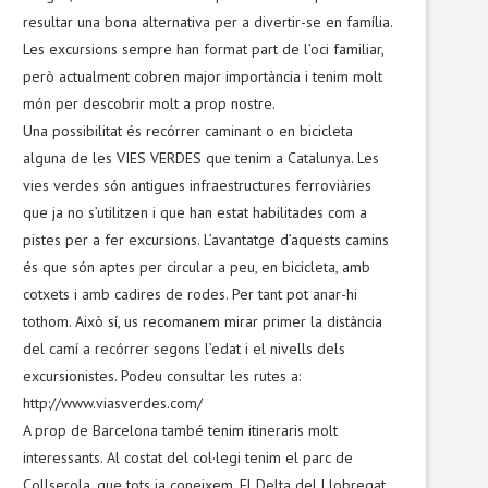
resultar una bona alternativa per a divertir-se en família.
Les excursions sempre han format part de l’oci familiar,
però actualment cobren major importància i tenim molt
món per descobrir molt a prop nostre.
Una possibilitat és recórrer caminant o en bicicleta
alguna de les VIES VERDES que tenim a Catalunya. Les
vies verdes són antigues infraestructures ferroviàries
que ja no s’utilitzen i que han estat habilitades com a
pistes per a fer excursions. L’avantatge d’aquests camins
és que són aptes per circular a peu, en bicicleta, amb
cotxets i amb cadires de rodes. Per tant pot anar-hi
tothom. Això sí, us recomanem mirar primer la distància
del camí a recórrer segons l’edat i el nivells dels
excursionistes. Podeu consultar les rutes a:
http://www.viasverdes.com/
A prop de Barcelona també tenim itineraris molt
interessants. Al costat del col·legi tenim el parc de
Collserola, que tots ja coneixem. El Delta del Llobregat