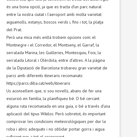
és una bona opció, ja que es tracta d’un parc natural
entre la nostra ciutat i l’aeroport amb molta varietat:
aiguamolls, estanys, boscos verds i, fins i tot, la platja
del Prat.
Però una mica més enllà trobem opcions com: el
Montnegre i el Corredor, el Montseny, el Garraf, la
serralada Marina, les Guilleries, Montesquiu, Foix, la
serralada Litoral i Olèrdola, entre d’altres. A la pàgina
de la Diputació de Barcelona trobareu gran varietat de
parcs amb diferents itineraris recomanats:
https://parcs.diba.cat/web/itineraris
Us aconsellem que, si sou novells, abans de fer una
excursió en família, la planifiqueu bé. O bé cercant
alguna ruta recomanada en una guia, o bé a través d’una
aplicació del tipus Wikiloc. Però sobretot, és important
comprovar les condicions meteorològiques per dur la
roba i abric adequats i no oblidar portar gorra i aigua
suficient per a tot el recorregut.