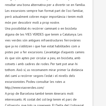
resultar una bona alternativa per a divertir-se en família.
Les excursions sempre han format part de l’oci familiar,
però actualment cobren major importància i tenim molt
món per descobrir molt a prop nostre.
Una possibilitat és recórrer caminant o en bicicleta
alguna de les VIES VERDES que tenim a Catalunya. Les
vies verdes són antigues infraestructures ferroviàries
que ja no s’utilitzen i que han estat habilitades com a
pistes per a fer excursions. L’avantatge d’aquests camins
és que són aptes per circular a peu, en bicicleta, amb
cotxets i amb cadires de rodes. Per tant pot anar-hi
tothom. Això sí, us recomanem mirar primer la distància
del camí a recórrer segons l’edat i el nivells dels
excursionistes. Podeu consultar les rutes a:
http://www.viasverdes.com/
A prop de Barcelona també tenim itineraris molt
interessants. Al costat del col·legi tenim el parc de
Collserola, que tots ja coneixem. El Delta del Llobregat