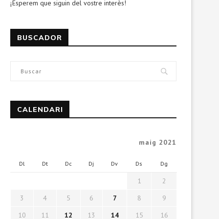
¡Esperem que siguin del vostre interès!
BUSCADOR
CALENDARI
maig 2021
Dl
Dt
Dc
Dj
Dv
Ds
Dg
1
2
3
4
5
6
7
8
9
10
11
12
13
14
15
16