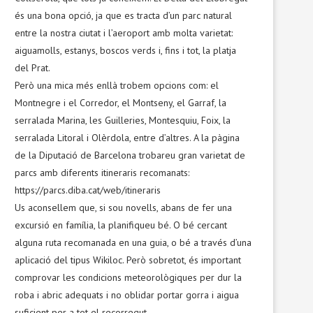
és una bona opció, ja que es tracta d’un parc natural
entre la nostra ciutat i l’aeroport amb molta varietat:
aiguamolls, estanys, boscos verds i, fins i tot, la platja
del Prat.
Però una mica més enllà trobem opcions com: el
Montnegre i el Corredor, el Montseny, el Garraf, la
serralada Marina, les Guilleries, Montesquiu, Foix, la
serralada Litoral i Olèrdola, entre d’altres. A la pàgina
de la Diputació de Barcelona trobareu gran varietat de
parcs amb diferents itineraris recomanats:
https://parcs.diba.cat/web/itineraris
Us aconsellem que, si sou novells, abans de fer una
excursió en família, la planifiqueu bé. O bé cercant
alguna ruta recomanada en una guia, o bé a través d’una
aplicació del tipus Wikiloc. Però sobretot, és important
comprovar les condicions meteorològiques per dur la
roba i abric adequats i no oblidar portar gorra i aigua
suficient per a tot el recorregut.