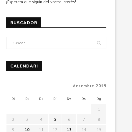
¡Esperem que siguin del vostre interès!
BUSCADOR
CALENDARI
desembre 2019
Dl
Dt
Dc
Dj
Dv
Ds
Dg
1
2
3
4
5
6
7
8
9
10
11
12
13
14
15