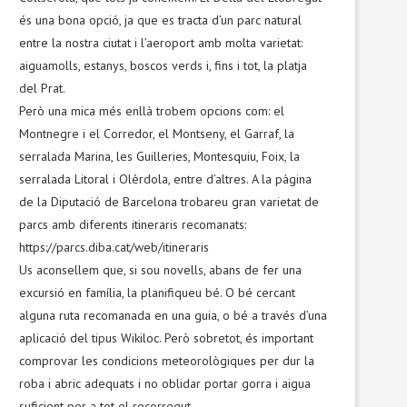
és una bona opció, ja que es tracta d’un parc natural
entre la nostra ciutat i l’aeroport amb molta varietat:
aiguamolls, estanys, boscos verds i, fins i tot, la platja
del Prat.
Però una mica més enllà trobem opcions com: el
Montnegre i el Corredor, el Montseny, el Garraf, la
serralada Marina, les Guilleries, Montesquiu, Foix, la
serralada Litoral i Olèrdola, entre d’altres. A la pàgina
de la Diputació de Barcelona trobareu gran varietat de
parcs amb diferents itineraris recomanats:
https://parcs.diba.cat/web/itineraris
Us aconsellem que, si sou novells, abans de fer una
excursió en família, la planifiqueu bé. O bé cercant
alguna ruta recomanada en una guia, o bé a través d’una
aplicació del tipus Wikiloc. Però sobretot, és important
comprovar les condicions meteorològiques per dur la
roba i abric adequats i no oblidar portar gorra i aigua
suficient per a tot el recorregut.