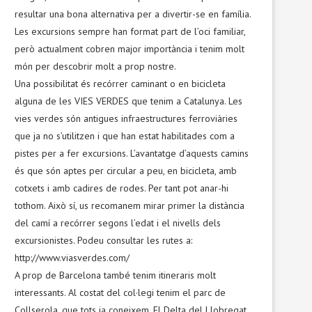
resultar una bona alternativa per a divertir-se en família.
Les excursions sempre han format part de l’oci familiar,
però actualment cobren major importància i tenim molt
món per descobrir molt a prop nostre.
Una possibilitat és recórrer caminant o en bicicleta
alguna de les VIES VERDES que tenim a Catalunya. Les
vies verdes són antigues infraestructures ferroviàries
que ja no s’utilitzen i que han estat habilitades com a
pistes per a fer excursions. L’avantatge d’aquests camins
és que són aptes per circular a peu, en bicicleta, amb
cotxets i amb cadires de rodes. Per tant pot anar-hi
tothom. Això sí, us recomanem mirar primer la distància
del camí a recórrer segons l’edat i el nivells dels
excursionistes. Podeu consultar les rutes a:
http://www.viasverdes.com/
A prop de Barcelona també tenim itineraris molt
interessants. Al costat del col·legi tenim el parc de
Collserola, que tots ja coneixem. El Delta del Llobregat