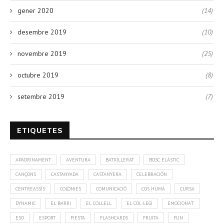
gener 2020
(14)
desembre 2019
(10)
novembre 2019
(25)
octubre 2019
(8)
setembre 2019
(7)
ETIQUETES
APADRINAMENT
AVENTURA
BATXILLERAT
BOSC ELÀSTIC
CANÇONS
CASTANYADA
CASTANYERA
CELEBRACIÓN
CENTREASSÍS
COLÒNIES
COMUNICACIÓ
COS HUMÀ
CURSA
DYNAMIC
EL BARRI
EL COLLELL
EL COL·LEGI
EMOCIONA'T
ESO
ESPORT
FIESTA
FLASHCARDS
FRUITA
FUN