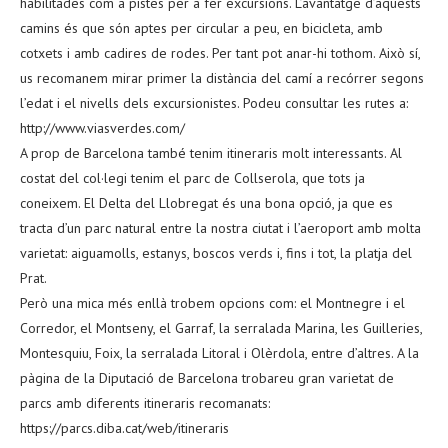
habilitades com a pistes per a fer excursions. L’avantatge d’aquests
camins és que són aptes per circular a peu, en bicicleta, amb
cotxets i amb cadires de rodes. Per tant pot anar-hi tothom. Això sí,
us recomanem mirar primer la distància del camí a recórrer segons
l’edat i el nivells dels excursionistes. Podeu consultar les rutes a:
http://www.viasverdes.com/
A prop de Barcelona també tenim itineraris molt interessants. Al
costat del col·legi tenim el parc de Collserola, que tots ja
coneixem. El Delta del Llobregat és una bona opció, ja que es
tracta d’un parc natural entre la nostra ciutat i l’aeroport amb molta
varietat: aiguamolls, estanys, boscos verds i, fins i tot, la platja del
Prat.
Però una mica més enllà trobem opcions com: el Montnegre i el
Corredor, el Montseny, el Garraf, la serralada Marina, les Guilleries,
Montesquiu, Foix, la serralada Litoral i Olèrdola, entre d’altres. A la
pàgina de la Diputació de Barcelona trobareu gran varietat de
parcs amb diferents itineraris recomanats:
https://parcs.diba.cat/web/itineraris