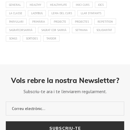
GENERAL
HEALTHY
HEALTHYLIFE
INICI CURS
JOCS
LA CLASSE
LADYBUG
LEMA DEL CURS
LLAR D'INFANTS
PARVULARI
PRIMÀRIA
PROJECTE
PROJECTES
REPETITION
SAGRATCORSARRIÀ
SAGRAT COR SARRIÀ
SETMANA
SOLIDARITAT
SONGS
SORTIDES
TARDOR
Vols rebre la nostra Newsletter?
Subscriu-te ara i te l’enviarem regularment.