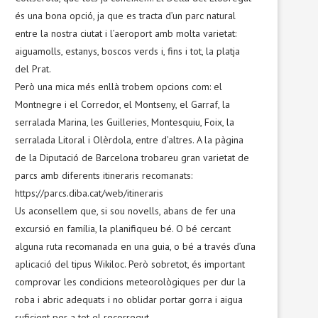
és una bona opció, ja que es tracta d’un parc natural
entre la nostra ciutat i l’aeroport amb molta varietat:
aiguamolls, estanys, boscos verds i, fins i tot, la platja
del Prat.
Però una mica més enllà trobem opcions com: el
Montnegre i el Corredor, el Montseny, el Garraf, la
serralada Marina, les Guilleries, Montesquiu, Foix, la
serralada Litoral i Olèrdola, entre d’altres. A la pàgina
de la Diputació de Barcelona trobareu gran varietat de
parcs amb diferents itineraris recomanats:
https://parcs.diba.cat/web/itineraris
Us aconsellem que, si sou novells, abans de fer una
excursió en família, la planifiqueu bé. O bé cercant
alguna ruta recomanada en una guia, o bé a través d’una
aplicació del tipus Wikiloc. Però sobretot, és important
comprovar les condicions meteorològiques per dur la
roba i abric adequats i no oblidar portar gorra i aigua
suficient per a tot el recorregut.