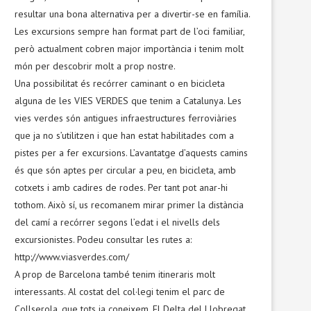
resultar una bona alternativa per a divertir-se en família.
Les excursions sempre han format part de l’oci familiar,
però actualment cobren major importància i tenim molt
món per descobrir molt a prop nostre.
Una possibilitat és recórrer caminant o en bicicleta
alguna de les VIES VERDES que tenim a Catalunya. Les
vies verdes són antigues infraestructures ferroviàries
que ja no s’utilitzen i que han estat habilitades com a
pistes per a fer excursions. L’avantatge d’aquests camins
és que són aptes per circular a peu, en bicicleta, amb
cotxets i amb cadires de rodes. Per tant pot anar-hi
tothom. Això sí, us recomanem mirar primer la distància
del camí a recórrer segons l’edat i el nivells dels
excursionistes. Podeu consultar les rutes a:
http://www.viasverdes.com/
A prop de Barcelona també tenim itineraris molt
interessants. Al costat del col·legi tenim el parc de
Collserola, que tots ja coneixem. El Delta del Llobregat