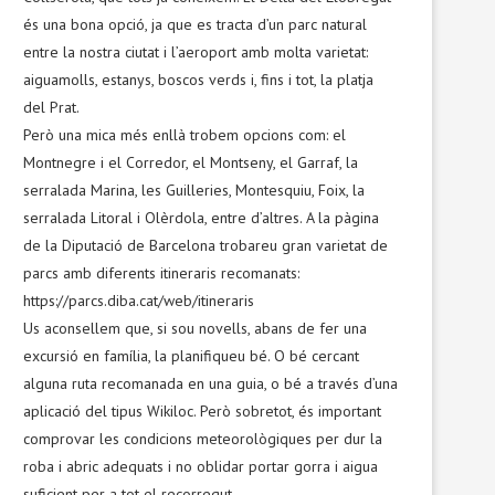
és una bona opció, ja que es tracta d’un parc natural
entre la nostra ciutat i l’aeroport amb molta varietat:
aiguamolls, estanys, boscos verds i, fins i tot, la platja
del Prat.
Però una mica més enllà trobem opcions com: el
Montnegre i el Corredor, el Montseny, el Garraf, la
serralada Marina, les Guilleries, Montesquiu, Foix, la
serralada Litoral i Olèrdola, entre d’altres. A la pàgina
de la Diputació de Barcelona trobareu gran varietat de
parcs amb diferents itineraris recomanats:
https://parcs.diba.cat/web/itineraris
Us aconsellem que, si sou novells, abans de fer una
excursió en família, la planifiqueu bé. O bé cercant
alguna ruta recomanada en una guia, o bé a través d’una
aplicació del tipus Wikiloc. Però sobretot, és important
comprovar les condicions meteorològiques per dur la
roba i abric adequats i no oblidar portar gorra i aigua
suficient per a tot el recorregut.