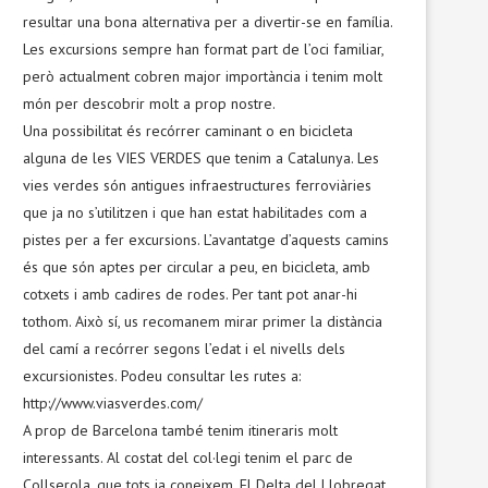
resultar una bona alternativa per a divertir-se en família.
Les excursions sempre han format part de l’oci familiar,
però actualment cobren major importància i tenim molt
món per descobrir molt a prop nostre.
Una possibilitat és recórrer caminant o en bicicleta
alguna de les VIES VERDES que tenim a Catalunya. Les
vies verdes són antigues infraestructures ferroviàries
que ja no s’utilitzen i que han estat habilitades com a
pistes per a fer excursions. L’avantatge d’aquests camins
és que són aptes per circular a peu, en bicicleta, amb
cotxets i amb cadires de rodes. Per tant pot anar-hi
tothom. Això sí, us recomanem mirar primer la distància
del camí a recórrer segons l’edat i el nivells dels
excursionistes. Podeu consultar les rutes a:
http://www.viasverdes.com/
A prop de Barcelona també tenim itineraris molt
interessants. Al costat del col·legi tenim el parc de
Collserola, que tots ja coneixem. El Delta del Llobregat