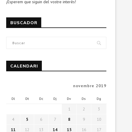
¡Esperem que siguin del vostre interès!
BUSCADOR
CALENDARI
novembre 2019
Dl
Dt
Dc
Dj
Dv
Ds
Dg
1
2
3
4
5
6
7
8
9
10
11
12
13
14
15
16
17