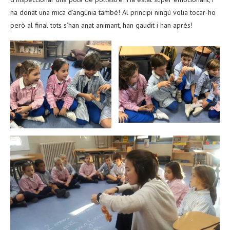
ha donat una mica d’angúnia també! Al principi ningú volia tocar-ho
però al final tots s’han anat animant, han gaudit i han après!