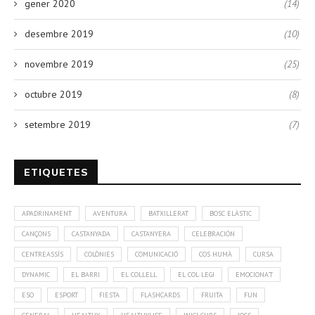
gener 2020
(14)
desembre 2019
(10)
novembre 2019
(25)
octubre 2019
(8)
setembre 2019
(7)
ETIQUETES
APADRINAMENT
AVENTURA
BATXILLERAT
BOSC ELÀSTIC
CANÇONS
CASTANYADA
CASTANYERA
CELEBRACIÓN
CENTREASSÍS
COLÒNIES
COMUNICACIÓ
COS HUMÀ
CURSA
DYNAMIC
EL BARRI
EL COLLELL
EL COL·LEGI
EMOCIONA'T
ESO
ESPORT
FIESTA
FLASHCARDS
FRUITA
FUN