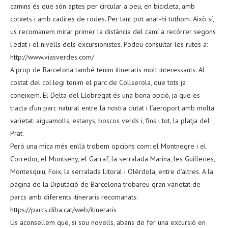
camins és que són aptes per circular a peu, en bicicleta, amb
cotxets i amb cadires de rodes. Per tant pot anar-hi tothom. Això sí,
us recomanem mirar primer la distància del camí a recórrer segons
l’edat i el nivells dels excursionistes. Podeu consultar les rutes a:
http://www.viasverdes.com/
A prop de Barcelona també tenim itineraris molt interessants. Al
costat del col·legi tenim el parc de Collserola, que tots ja
coneixem. El Delta del Llobregat és una bona opció, ja que es
tracta d’un parc natural entre la nostra ciutat i l’aeroport amb molta
varietat: aiguamolls, estanys, boscos verds i, fins i tot, la platja del
Prat.
Però una mica més enllà trobem opcions com: el Montnegre i el
Corredor, el Montseny, el Garraf, la serralada Marina, les Guilleries,
Montesquiu, Foix, la serralada Litoral i Olèrdola, entre d’altres. A la
pàgina de la Diputació de Barcelona trobareu gran varietat de
parcs amb diferents itineraris recomanats:
https://parcs.diba.cat/web/itineraris
Us aconsellem que, si sou novells, abans de fer una excursió en