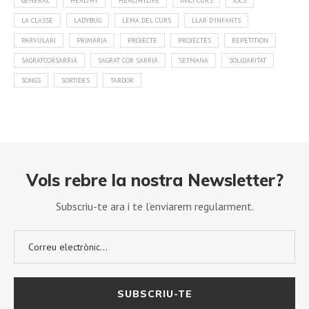
GENERAL
HEALTHY
HEALTHYLIFE
INICI CURS
JOCS
LA CLASSE
LADYBUG
LEMA DEL CURS
LLAR D'INFANTS
PARVULARI
PRIMÀRIA
PROJECTE
PROJECTES
REPETITION
SAGRATCORSARRIÀ
SAGRAT COR SARRIÀ
SETMANA
SOLIDARITAT
SONGS
SORTIDES
TARDOR
Vols rebre la nostra Newsletter?
Subscriu-te ara i te l’enviarem regularment.