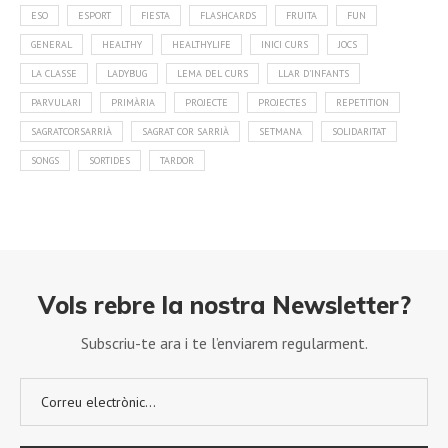
ESO
ESPORT
FIESTA
FLASHCARDS
FRUITA
FUN
GENERAL
HEALTHY
HEALTHYLIFE
INICI CURS
JOCS
LA CLASSE
LADYBUG
LEMA DEL CURS
LLAR D'INFANTS
PARVULARI
PRIMÀRIA
PROJECTE
PROJECTES
REPETITION
SAGRATCORSARRIÀ
SAGRAT COR SARRIÀ
SETMANA
SOLIDARITAT
SONGS
SORTIDES
TARDOR
Vols rebre la nostra Newsletter?
Subscriu-te ara i te l’enviarem regularment.