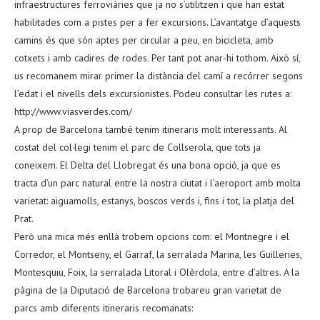
infraestructures ferroviàries que ja no s’utilitzen i que han estat
habilitades com a pistes per a fer excursions. L’avantatge d’aquests
camins és que són aptes per circular a peu, en bicicleta, amb
cotxets i amb cadires de rodes. Per tant pot anar-hi tothom. Això sí,
us recomanem mirar primer la distància del camí a recórrer segons
l’edat i el nivells dels excursionistes. Podeu consultar les rutes a:
http://www.viasverdes.com/
A prop de Barcelona també tenim itineraris molt interessants. Al
costat del col·legi tenim el parc de Collserola, que tots ja
coneixem. El Delta del Llobregat és una bona opció, ja que es
tracta d’un parc natural entre la nostra ciutat i l’aeroport amb molta
varietat: aiguamolls, estanys, boscos verds i, fins i tot, la platja del
Prat.
Però una mica més enllà trobem opcions com: el Montnegre i el
Corredor, el Montseny, el Garraf, la serralada Marina, les Guilleries,
Montesquiu, Foix, la serralada Litoral i Olèrdola, entre d’altres. A la
pàgina de la Diputació de Barcelona trobareu gran varietat de
parcs amb diferents itineraris recomanats: