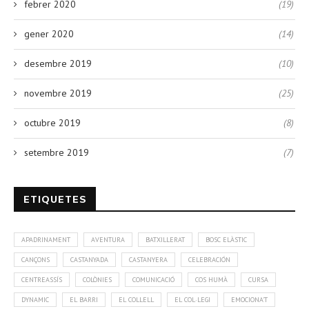
febrer 2020
(19)
gener 2020
(14)
desembre 2019
(10)
novembre 2019
(25)
octubre 2019
(8)
setembre 2019
(7)
ETIQUETES
APADRINAMENT
AVENTURA
BATXILLERAT
BOSC ELÀSTIC
CANÇONS
CASTANYADA
CASTANYERA
CELEBRACIÓN
CENTREASSÍS
COLÒNIES
COMUNICACIÓ
COS HUMÀ
CURSA
DYNAMIC
EL BARRI
EL COLLELL
EL COL·LEGI
EMOCIONA'T