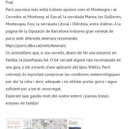
Prat.
Però una mica més enllà trobem opcions com: el Montnegre i el
Corredor, el Montseny, el Garraf, la serralada Marina, les Guilleries,
Montesquiu, Foix, la serralada Litoral i Olèrdola, entre d’altres. A la
pàgina de la Diputació de Barcelona trobareu gran varietat de
parcs amb diferents itineraris recomanats:
https://parcs.diba.cat/web/itineraris
Us aconsellem que, si sou novells, abans de fer una excursió en
família, la planifiqueu bé. O bé cercant alguna ruta recomanada en
una guia, o bé a través d’una aplicació del tipus Wikiloc. Però
sobretot, és important comprovar les condicions meteorològiques
per dur la roba i abric adequats i no oblidar portar gorra i aigua
suficient per a tot el recorregut.
Esperem que gaudiu molt del nostre entorn i passeu bones
estones en família!