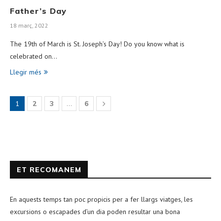
Father’s Day
18 març, 2022
The 19th of March is St. Joseph’s Day! Do you know what is
celebrated on…
Llegir més
1
2
3
…
6
ET RECOMANEM
En aquests temps tan poc propicis per a fer llargs viatges, les
excursions o escapades d’un dia poden resultar una bona