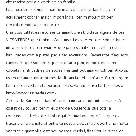
alternativa per a divertir-se en família.
Les excursions sempre han format part de l’oci familiar, però
actualment cobren major importància i tenim molt món per
descobrir molt a prop nostre.
Una possibilitat és recórrer caminant o en bicicleta alguna de les
VIES VERDES que tenim a Catalunya. Les vies verdes són antigues
infraestructures ferroviàries que ja no s’utilitzen i que han estat
habilitades com a pistes per a fer excursions. L’avantatge d’aquests
camins és que són aptes per circular a peu, en bicicleta, amb
cotxets i amb cadires de rodes. Per tant pot anar-hi tothom. Això sí,
us recomanem mirar primer la distància del camí a recórrer segons
l’edat i el nivells dels excursionistes. Podeu consultar les rutes a:
http://www.viasverdes.com/
A prop de Barcelona també tenim itineraris molt interessants. Al
costat del col·legi tenim el parc de Collserola, que tots ja
coneixem. El Delta del Llobregat és una bona opció, ja que es
tracta d’un parc natural entre la nostra ciutat i l’aeroport amb molta
varietat: aiguamolls, estanys, boscos verds i, fins i tot, la platja del