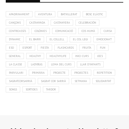
APADRINAMENT
AVENTURA
BATXILLERAT
BOSC ELÀSTIC
CANÇONS
CASTANYADA
CASTANYERA
CELEBRACIÓN
CENTREASSÍS
COLÒNIES
COMUNICACIÓ
COS HUMÀ
CURSA
DYNAMIC
EL BARRI
EL COLLELL
EL COL·LEGI
EMOCIONA'T
ESO
ESPORT
FIESTA
FLASHCARDS
FRUITA
FUN
GENERAL
HEALTHY
HEALTHYLIFE
INICI CURS
JOCS
LA CLASSE
LADYBUG
LEMA DEL CURS
LLAR D'INFANTS
PARVULARI
PRIMÀRIA
PROJECTE
PROJECTES
REPETITION
SAGRATCORSARRIÀ
SAGRAT COR SARRIÀ
SETMANA
SOLIDARITAT
SONGS
SORTIDES
TARDOR