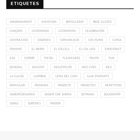
ETIQUETES
APADRINAMENT
AVENTURA
BATXILLERAT
BOSC ELÀSTIC
CANÇONS
CASTANYADA
CASTANYERA
CELEBRACIÓN
CENTREASSÍS
COLÒNIES
COMUNICACIÓ
COS HUMÀ
CURSA
DYNAMIC
EL BARRI
EL COLLELL
EL COL·LEGI
EMOCIONA'T
ESO
ESPORT
FIESTA
FLASHCARDS
FRUITA
FUN
GENERAL
HEALTHY
HEALTHYLIFE
INICI CURS
JOCS
LA CLASSE
LADYBUG
LEMA DEL CURS
LLAR D'INFANTS
PARVULARI
PRIMÀRIA
PROJECTE
PROJECTES
REPETITION
SAGRATCORSARRIÀ
SAGRAT COR SARRIÀ
SETMANA
SOLIDARITAT
SONGS
SORTIDES
TARDOR