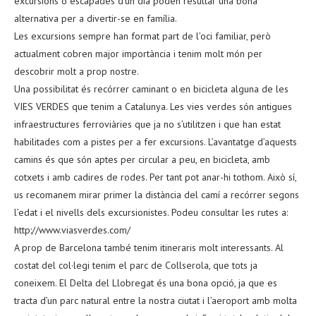
excursions o escapades d’un dia poden resultar una bona
alternativa per a divertir-se en família.
Les excursions sempre han format part de l’oci familiar, però
actualment cobren major importància i tenim molt món per
descobrir molt a prop nostre.
Una possibilitat és recórrer caminant o en bicicleta alguna de les
VIES VERDES que tenim a Catalunya. Les vies verdes són antigues
infraestructures ferroviàries que ja no s’utilitzen i que han estat
habilitades com a pistes per a fer excursions. L’avantatge d’aquests
camins és que són aptes per circular a peu, en bicicleta, amb
cotxets i amb cadires de rodes. Per tant pot anar-hi tothom. Això sí,
us recomanem mirar primer la distància del camí a recórrer segons
l’edat i el nivells dels excursionistes. Podeu consultar les rutes a:
http://www.viasverdes.com/
A prop de Barcelona també tenim itineraris molt interessants. Al
costat del col·legi tenim el parc de Collserola, que tots ja
coneixem. El Delta del Llobregat és una bona opció, ja que es
tracta d’un parc natural entre la nostra ciutat i l’aeroport amb molta