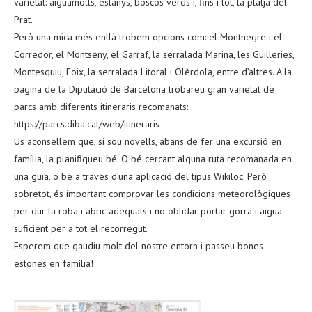
varietat: aiguamolls, estanys, boscos verds i, fins i tot, la platja del
Prat.
Però una mica més enllà trobem opcions com: el Montnegre i el
Corredor, el Montseny, el Garraf, la serralada Marina, les Guilleries,
Montesquiu, Foix, la serralada Litoral i Olèrdola, entre d’altres. A la
pàgina de la Diputació de Barcelona trobareu gran varietat de
parcs amb diferents itineraris recomanats:
https://parcs.diba.cat/web/itineraris
Us aconsellem que, si sou novells, abans de fer una excursió en
família, la planifiqueu bé. O bé cercant alguna ruta recomanada en
una guia, o bé a través d’una aplicació del tipus Wikiloc. Però
sobretot, és important comprovar les condicions meteorològiques
per dur la roba i abric adequats i no oblidar portar gorra i aigua
suficient per a tot el recorregut.
Esperem que gaudiu molt del nostre entorn i passeu bones
estones en família!