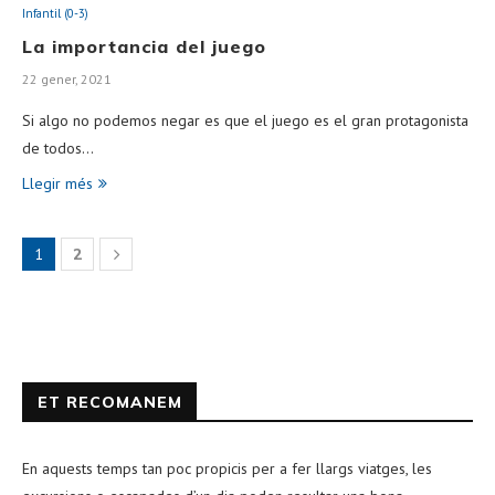
Infantil (0-3)
La importancia del juego
22 gener, 2021
Si algo no podemos negar es que el juego es el gran protagonista
de todos…
Llegir més
1
2
ET RECOMANEM
En aquests temps tan poc propicis per a fer llargs viatges, les