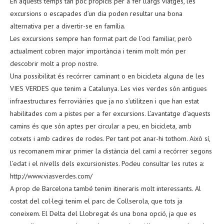
En aquests temps tan poc propicis per a fer llargs viatges, les
excursions o escapades d’un dia poden resultar una bona
alternativa per a divertir-se en família.
Les excursions sempre han format part de l’oci familiar, però
actualment cobren major importància i tenim molt món per
descobrir molt a prop nostre.
Una possibilitat és recórrer caminant o en bicicleta alguna de les
VIES VERDES que tenim a Catalunya. Les vies verdes són antigues
infraestructures ferroviàries que ja no s’utilitzen i que han estat
habilitades com a pistes per a fer excursions. L’avantatge d’aquests
camins és que són aptes per circular a peu, en bicicleta, amb
cotxets i amb cadires de rodes. Per tant pot anar-hi tothom. Això sí,
us recomanem mirar primer la distància del camí a recórrer segons
l’edat i el nivells dels excursionistes. Podeu consultar les rutes a:
http://www.viasverdes.com/
A prop de Barcelona també tenim itineraris molt interessants. Al
costat del col·legi tenim el parc de Collserola, que tots ja
coneixem. El Delta del Llobregat és una bona opció, ja que es