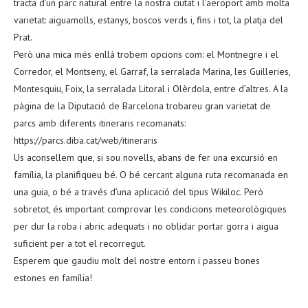
tracta d’un parc natural entre la nostra ciutat i l’aeroport amb molta
varietat: aiguamolls, estanys, boscos verds i, fins i tot, la platja del
Prat.
Però una mica més enllà trobem opcions com: el Montnegre i el
Corredor, el Montseny, el Garraf, la serralada Marina, les Guilleries,
Montesquiu, Foix, la serralada Litoral i Olèrdola, entre d’altres. A la
pàgina de la Diputació de Barcelona trobareu gran varietat de
parcs amb diferents itineraris recomanats:
https://parcs.diba.cat/web/itineraris
Us aconsellem que, si sou novells, abans de fer una excursió en
família, la planifiqueu bé. O bé cercant alguna ruta recomanada en
una guia, o bé a través d’una aplicació del tipus Wikiloc. Però
sobretot, és important comprovar les condicions meteorològiques
per dur la roba i abric adequats i no oblidar portar gorra i aigua
suficient per a tot el recorregut.
Esperem que gaudiu molt del nostre entorn i passeu bones
estones en família!