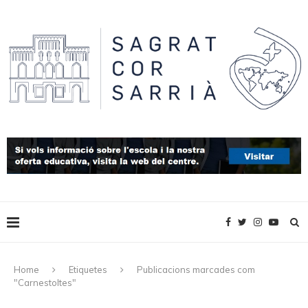
Home
Etiquetes
Publicacions marcades com
"Carnestoltes"