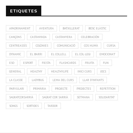
ETIQUETES
APADRINAMENT
AVENTURA
BATXILLERAT
BOSC ELÀSTIC
CANÇONS
CASTANYADA
CASTANYERA
CELEBRACIÓN
CENTREASSÍS
COLÒNIES
COMUNICACIÓ
COS HUMÀ
CURSA
DYNAMIC
EL BARRI
EL COLLELL
EL COL·LEGI
EMOCIONA'T
ESO
ESPORT
FIESTA
FLASHCARDS
FRUITA
FUN
GENERAL
HEALTHY
HEALTHYLIFE
INICI CURS
JOCS
LA CLASSE
LADYBUG
LEMA DEL CURS
LLAR D'INFANTS
PARVULARI
PRIMÀRIA
PROJECTE
PROJECTES
REPETITION
SAGRATCORSARRIÀ
SAGRAT COR SARRIÀ
SETMANA
SOLIDARITAT
SONGS
SORTIDES
TARDOR