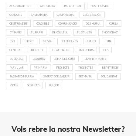
APADRINAMENT
AVENTURA
BATXILLERAT
BOSC ELÀSTIC
CANÇONS
CASTANYADA
CASTANYERA
CELEBRACIÓN
CENTREASSÍS
COLÒNIES
COMUNICACIÓ
COS HUMÀ
CURSA
DYNAMIC
EL BARRI
EL COLLELL
EL COL·LEGI
EMOCIONA'T
ESO
ESPORT
FIESTA
FLASHCARDS
FRUITA
FUN
GENERAL
HEALTHY
HEALTHYLIFE
INICI CURS
JOCS
LA CLASSE
LADYBUG
LEMA DEL CURS
LLAR D'INFANTS
PARVULARI
PRIMÀRIA
PROJECTE
PROJECTES
REPETITION
SAGRATCORSARRIÀ
SAGRAT COR SARRIÀ
SETMANA
SOLIDARITAT
SONGS
SORTIDES
TARDOR
Vols rebre la nostra Newsletter?