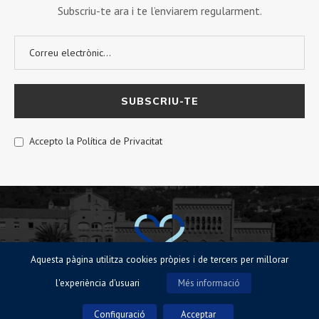
Subscriu-te ara i te l’enviarem regularment.
Accepto la Política de Privacitat
Aquesta pàgina utilitza cookies pròpies i de tercers per millorar
l'experiència d'usuari
Més informació
© Sagrat Cor de Sarrià 2023 |
Avisos legals
|
Política de Cookies
|
Política
de privacitat
Configuració
Acceptar