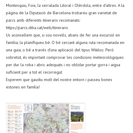
Montesquiu, Foix, la serralada Litoral i Olèrdola, entre d’altres. A la
pàgina de la Diputació de Barcelona trobareu gran varietat de
parcs amb diferents itineraris recomanats:
https://parcs.diba.cat/web/itineraris
Us aconsellem que, si sou novells, abans de fer una excursió en
família, la planifiqueu bé. O bé cercant alguna ruta recomanada en
una guia, o bé a través d’una aplicació del tipus Wikiloc. Però
sobretot, és important comprovar les condicions meteorològiques
per dur la roba i abric adequats i no oblidar portar gorra i aigua
suficient per a tot el recorregut.
Esperem que gaudiu molt del nostre entorn i passeu bones
estones en família!