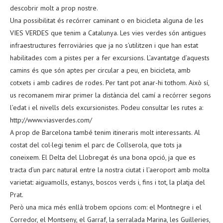
descobrir molt a prop nostre.
Una possibilitat és recórrer caminant o en bicicleta alguna de les
VIES VERDES que tenim a Catalunya. Les vies verdes són antigues
infraestructures ferroviàries que ja no s’utilitzen i que han estat
habilitades com a pistes per a fer excursions. L’avantatge d’aquests
camins és que són aptes per circular a peu, en bicicleta, amb
cotxets i amb cadires de rodes. Per tant pot anar-hi tothom. Això sí,
us recomanem mirar primer la distància del camí a recórrer segons
l’edat i el nivells dels excursionistes. Podeu consultar les rutes a:
http://www.viasverdes.com/
A prop de Barcelona també tenim itineraris molt interessants. Al
costat del col·legi tenim el parc de Collserola, que tots ja
coneixem. El Delta del Llobregat és una bona opció, ja que es
tracta d’un parc natural entre la nostra ciutat i l’aeroport amb molta
varietat: aiguamolls, estanys, boscos verds i, fins i tot, la platja del
Prat.
Però una mica més enllà trobem opcions com: el Montnegre i el
Corredor, el Montseny, el Garraf, la serralada Marina, les Guilleries,