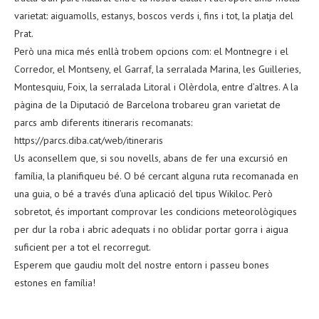
varietat: aiguamolls, estanys, boscos verds i, fins i tot, la platja del
Prat.
Però una mica més enllà trobem opcions com: el Montnegre i el
Corredor, el Montseny, el Garraf, la serralada Marina, les Guilleries,
Montesquiu, Foix, la serralada Litoral i Olèrdola, entre d’altres. A la
pàgina de la Diputació de Barcelona trobareu gran varietat de
parcs amb diferents itineraris recomanats:
https://parcs.diba.cat/web/itineraris
Us aconsellem que, si sou novells, abans de fer una excursió en
família, la planifiqueu bé. O bé cercant alguna ruta recomanada en
una guia, o bé a través d’una aplicació del tipus Wikiloc. Però
sobretot, és important comprovar les condicions meteorològiques
per dur la roba i abric adequats i no oblidar portar gorra i aigua
suficient per a tot el recorregut.
Esperem que gaudiu molt del nostre entorn i passeu bones
estones en família!