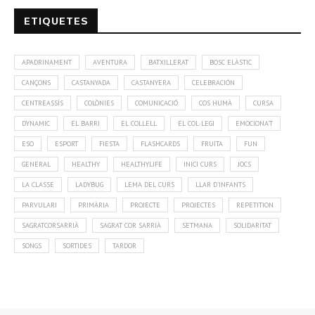
ETIQUETES
APADRINAMENT
AVENTURA
BATXILLERAT
BOSC ELÀSTIC
CANÇONS
CASTANYADA
CASTANYERA
CELEBRACIÓN
CENTREASSÍS
COLÒNIES
COMUNICACIÓ
COS HUMÀ
CURSA
DYNAMIC
EL BARRI
EL COLLELL
EL COL·LEGI
EMOCIONA'T
ESO
ESPORT
FIESTA
FLASHCARDS
FRUITA
FUN
GENERAL
HEALTHY
HEALTHYLIFE
INICI CURS
JOCS
LA CLASSE
LADYBUG
LEMA DEL CURS
LLAR D'INFANTS
PARVULARI
PRIMÀRIA
PROJECTE
PROJECTES
REPETITION
SAGRATCORSARRIÀ
SAGRAT COR SARRIÀ
SETMANA
SOLIDARITAT
SONGS
SORTIDES
TARDOR