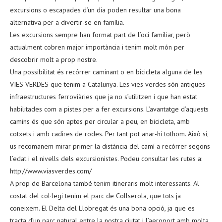
excursions o escapades d’un dia poden resultar una bona
alternativa per a divertir-se en família.
Les excursions sempre han format part de l’oci familiar, però
actualment cobren major importància i tenim molt món per
descobrir molt a prop nostre.
Una possibilitat és recórrer caminant o en bicicleta alguna de les
VIES VERDES que tenim a Catalunya. Les vies verdes són antigues
infraestructures ferroviàries que ja no s’utilitzen i que han estat
habilitades com a pistes per a fer excursions. L’avantatge d’aquests
camins és que són aptes per circular a peu, en bicicleta, amb
cotxets i amb cadires de rodes. Per tant pot anar-hi tothom. Això sí,
us recomanem mirar primer la distància del camí a recórrer segons
l’edat i el nivells dels excursionistes. Podeu consultar les rutes a:
http://www.viasverdes.com/
A prop de Barcelona també tenim itineraris molt interessants. Al
costat del col·legi tenim el parc de Collserola, que tots ja
coneixem. El Delta del Llobregat és una bona opció, ja que es
tracta d’un parc natural entre la nostra ciutat i l’aeroport amb molta