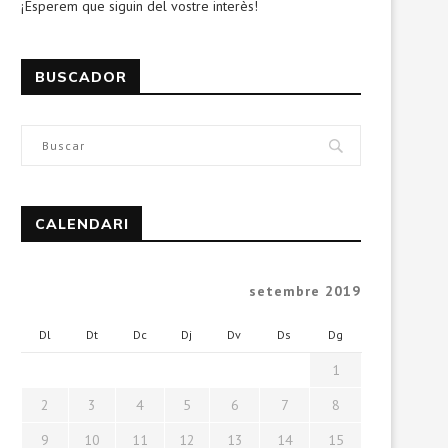
¡Esperem que siguin del vostre interès!
BUSCADOR
CALENDARI
setembre 2019
Dl
Dt
Dc
Dj
Dv
Ds
Dg
1
2
3
4
5
6
7
8
9
10
11
12
13
14
15