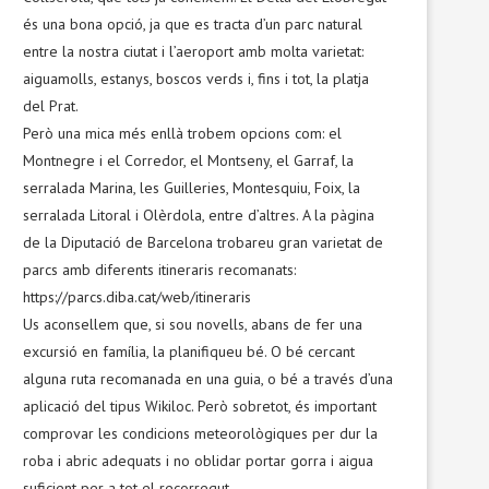
és una bona opció, ja que es tracta d’un parc natural
entre la nostra ciutat i l’aeroport amb molta varietat:
aiguamolls, estanys, boscos verds i, fins i tot, la platja
del Prat.
Però una mica més enllà trobem opcions com: el
Montnegre i el Corredor, el Montseny, el Garraf, la
serralada Marina, les Guilleries, Montesquiu, Foix, la
serralada Litoral i Olèrdola, entre d’altres. A la pàgina
de la Diputació de Barcelona trobareu gran varietat de
parcs amb diferents itineraris recomanats:
https://parcs.diba.cat/web/itineraris
Us aconsellem que, si sou novells, abans de fer una
excursió en família, la planifiqueu bé. O bé cercant
alguna ruta recomanada en una guia, o bé a través d’una
aplicació del tipus Wikiloc. Però sobretot, és important
comprovar les condicions meteorològiques per dur la
roba i abric adequats i no oblidar portar gorra i aigua
suficient per a tot el recorregut.