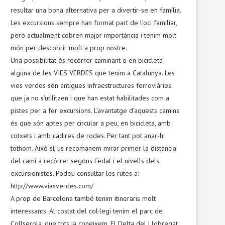
resultar una bona alternativa per a divertir-se en família.
Les excursions sempre han format part de l’oci familiar,
però actualment cobren major importància i tenim molt
món per descobrir molt a prop nostre.
Una possibilitat és recórrer caminant o en bicicleta
alguna de les VIES VERDES que tenim a Catalunya. Les
vies verdes són antigues infraestructures ferroviàries
que ja no s’utilitzen i que han estat habilitades com a
pistes per a fer excursions. L’avantatge d’aquests camins
és que són aptes per circular a peu, en bicicleta, amb
cotxets i amb cadires de rodes. Per tant pot anar-hi
tothom. Això sí, us recomanem mirar primer la distància
del camí a recórrer segons l’edat i el nivells dels
excursionistes. Podeu consultar les rutes a:
http://www.viasverdes.com/
A prop de Barcelona també tenim itineraris molt
interessants. Al costat del col·legi tenim el parc de
Collserola, que tots ja coneixem. El Delta del Llobregat