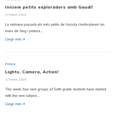
Iniciem petits exploradors amb Gaudí!
27 febrer, 2020
La setmana passada els més petits de l’escola s’embrutaven les
mans de fang i pintura,…
Llegir més
Primaria
Lights, Camera, Action!
27 febrer, 2020
This week, four new groups of Sixth grade students have started
with the new subject:…
Llegir més