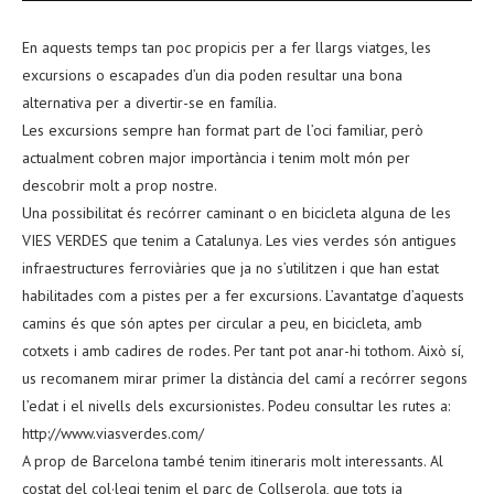
En aquests temps tan poc propicis per a fer llargs viatges, les
excursions o escapades d’un dia poden resultar una bona
alternativa per a divertir-se en família.
Les excursions sempre han format part de l’oci familiar, però
actualment cobren major importància i tenim molt món per
descobrir molt a prop nostre.
Una possibilitat és recórrer caminant o en bicicleta alguna de les
VIES VERDES que tenim a Catalunya. Les vies verdes són antigues
infraestructures ferroviàries que ja no s’utilitzen i que han estat
habilitades com a pistes per a fer excursions. L’avantatge d’aquests
camins és que són aptes per circular a peu, en bicicleta, amb
cotxets i amb cadires de rodes. Per tant pot anar-hi tothom. Això sí,
us recomanem mirar primer la distància del camí a recórrer segons
l’edat i el nivells dels excursionistes. Podeu consultar les rutes a:
http://www.viasverdes.com/
A prop de Barcelona també tenim itineraris molt interessants. Al
costat del col·legi tenim el parc de Collserola, que tots ja