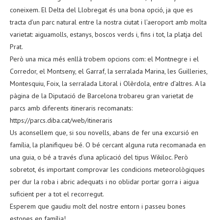
coneixem. El Delta del Llobregat és una bona opció, ja que es
tracta d’un parc natural entre la nostra ciutat i l’aeroport amb molta
varietat: aiguamolls, estanys, boscos verds i, fins i tot, la platja del
Prat.
Però una mica més enllà trobem opcions com: el Montnegre i el
Corredor, el Montseny, el Garraf, la serralada Marina, les Guilleries,
Montesquiu, Foix, la serralada Litoral i Olèrdola, entre d’altres. A la
pàgina de la Diputació de Barcelona trobareu gran varietat de
parcs amb diferents itineraris recomanats:
https://parcs.diba.cat/web/itineraris
Us aconsellem que, si sou novells, abans de fer una excursió en
família, la planifiqueu bé. O bé cercant alguna ruta recomanada en
una guia, o bé a través d’una aplicació del tipus Wikiloc. Però
sobretot, és important comprovar les condicions meteorològiques
per dur la roba i abric adequats i no oblidar portar gorra i aigua
suficient per a tot el recorregut.
Esperem que gaudiu molt del nostre entorn i passeu bones
estones en família!