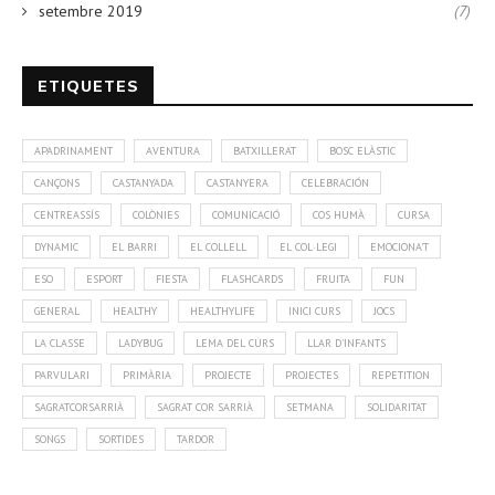
setembre 2019
(7)
ETIQUETES
APADRINAMENT
AVENTURA
BATXILLERAT
BOSC ELÀSTIC
CANÇONS
CASTANYADA
CASTANYERA
CELEBRACIÓN
CENTREASSÍS
COLÒNIES
COMUNICACIÓ
COS HUMÀ
CURSA
DYNAMIC
EL BARRI
EL COLLELL
EL COL·LEGI
EMOCIONA'T
ESO
ESPORT
FIESTA
FLASHCARDS
FRUITA
FUN
GENERAL
HEALTHY
HEALTHYLIFE
INICI CURS
JOCS
LA CLASSE
LADYBUG
LEMA DEL CURS
LLAR D'INFANTS
PARVULARI
PRIMÀRIA
PROJECTE
PROJECTES
REPETITION
SAGRATCORSARRIÀ
SAGRAT COR SARRIÀ
SETMANA
SOLIDARITAT
SONGS
SORTIDES
TARDOR