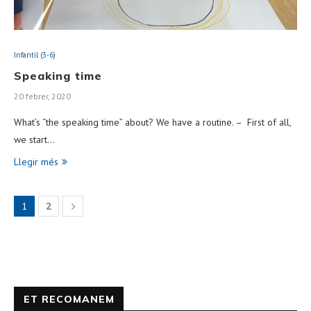
Infantil (3-6)
Speaking time
20 febrer, 2020
What’s “the speaking time” about? We have a routine. – First of all,
we start…
Llegir més
1
2
ET RECOMANEM