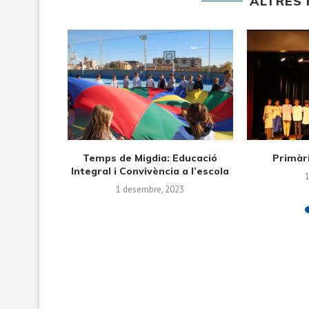
ALTRES 
Els alumnes de Cicle Inicial
Visita a 
treballen la tardor...
12 desembre, 2022
2 d