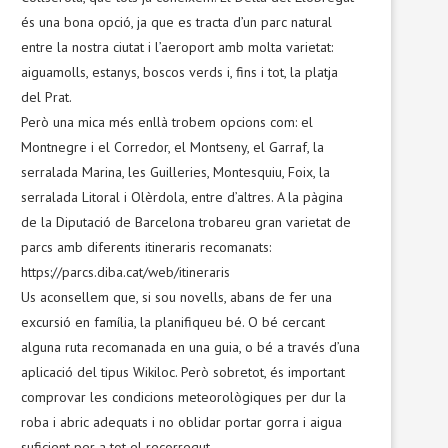
és una bona opció, ja que es tracta d’un parc natural
entre la nostra ciutat i l’aeroport amb molta varietat:
aiguamolls, estanys, boscos verds i, fins i tot, la platja
del Prat.
Però una mica més enllà trobem opcions com: el
Montnegre i el Corredor, el Montseny, el Garraf, la
serralada Marina, les Guilleries, Montesquiu, Foix, la
serralada Litoral i Olèrdola, entre d’altres. A la pàgina
de la Diputació de Barcelona trobareu gran varietat de
parcs amb diferents itineraris recomanats:
https://parcs.diba.cat/web/itineraris
Us aconsellem que, si sou novells, abans de fer una
excursió en família, la planifiqueu bé. O bé cercant
alguna ruta recomanada en una guia, o bé a través d’una
aplicació del tipus Wikiloc. Però sobretot, és important
comprovar les condicions meteorològiques per dur la
roba i abric adequats i no oblidar portar gorra i aigua
suficient per a tot el recorregut.