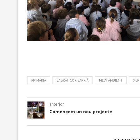
PRIMÀRIA
SAGRAT COR SARRIÀ
MEDI AMBIENT
XER
anterior
Començem un nou projecte