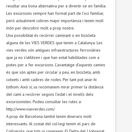
resultar una bona alternativa per a divertir-se en família.
Les excursions sempre han format part de l’oci familiar,
però actualment cobren major importància i tenim molt
món per descobrir molt a prop nostre.
Una possibilitat és recórrer caminant o en bicicleta
alguna de les VIES VERDES que tenim a Catalunya. Les
vies verdes són antigues infraestructures ferroviàries
que ja no s’utilitzen i que han estat habilitades com a
pistes per a fer excursions. L’avantatge d’aquests camins
és que són aptes per circular a peu, en bicicleta, amb
cotxets i amb cadires de rodes. Per tant pot anar-hi
tothom. Això sí, us recomanem mirar primer la distància
del camí a recórrer segons l’edat i el nivells dels
excursionistes. Podeu consultar les rutes a:
http://www.viasverdes.com/
A prop de Barcelona també tenim itineraris molt
interessants. Al costat del col·legi tenim el parc de
Collserola, que tots ja coneixem. El Delta del Llobregat