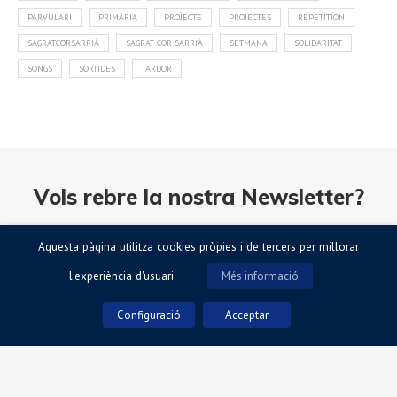
PARVULARI
PRIMÀRIA
PROJECTE
PROJECTES
REPETITION
SAGRATCORSARRIÀ
SAGRAT COR SARRIÀ
SETMANA
SOLIDARITAT
SONGS
SORTIDES
TARDOR
Vols rebre la nostra Newsletter?
Subscriu-te ara i te l’enviarem regularment.
Aquesta pàgina utilitza cookies pròpies i de tercers per millorar
l'experiència d'usuari
Més informació
Configuració
Acceptar
Accepto la Política de Privacitat