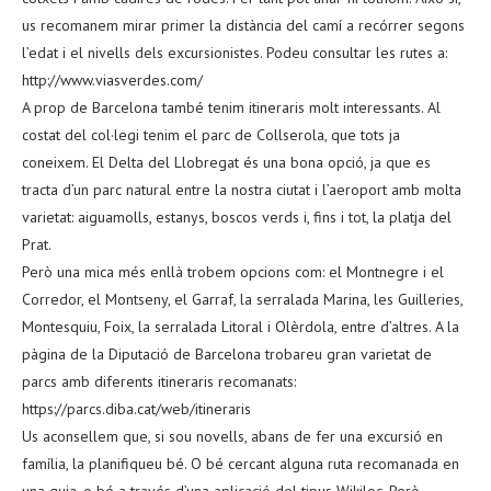
us recomanem mirar primer la distància del camí a recórrer segons
l’edat i el nivells dels excursionistes. Podeu consultar les rutes a:
http://www.viasverdes.com/
A prop de Barcelona també tenim itineraris molt interessants. Al
costat del col·legi tenim el parc de Collserola, que tots ja
coneixem. El Delta del Llobregat és una bona opció, ja que es
tracta d’un parc natural entre la nostra ciutat i l’aeroport amb molta
varietat: aiguamolls, estanys, boscos verds i, fins i tot, la platja del
Prat.
Però una mica més enllà trobem opcions com: el Montnegre i el
Corredor, el Montseny, el Garraf, la serralada Marina, les Guilleries,
Montesquiu, Foix, la serralada Litoral i Olèrdola, entre d’altres. A la
pàgina de la Diputació de Barcelona trobareu gran varietat de
parcs amb diferents itineraris recomanats:
https://parcs.diba.cat/web/itineraris
Us aconsellem que, si sou novells, abans de fer una excursió en
família, la planifiqueu bé. O bé cercant alguna ruta recomanada en
una guia, o bé a través d’una aplicació del tipus Wikiloc. Però