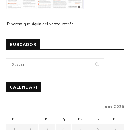
¡Esperem que siguin del vostre interès!
BUSCADOR
CALENDARI
juny 2026
Dl
Dt
Dc
Dj
Dv
Ds
Dg
1
2
3
4
5
6
7