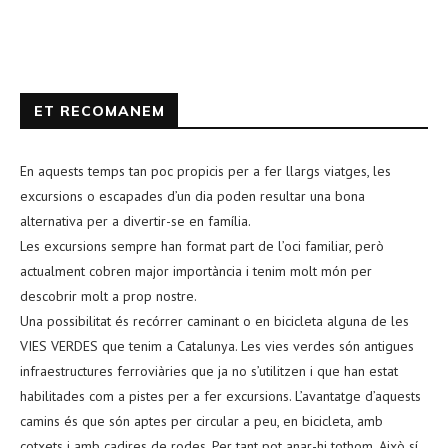
ET RECOMANEM
En aquests temps tan poc propicis per a fer llargs viatges, les
excursions o escapades d’un dia poden resultar una bona
alternativa per a divertir-se en família.
Les excursions sempre han format part de l’oci familiar, però
actualment cobren major importància i tenim molt món per
descobrir molt a prop nostre.
Una possibilitat és recórrer caminant o en bicicleta alguna de les
VIES VERDES que tenim a Catalunya. Les vies verdes són antigues
infraestructures ferroviàries que ja no s’utilitzen i que han estat
habilitades com a pistes per a fer excursions. L’avantatge d’aquests
camins és que són aptes per circular a peu, en bicicleta, amb
cotxets i amb cadires de rodes. Per tant pot anar-hi tothom. Això sí,