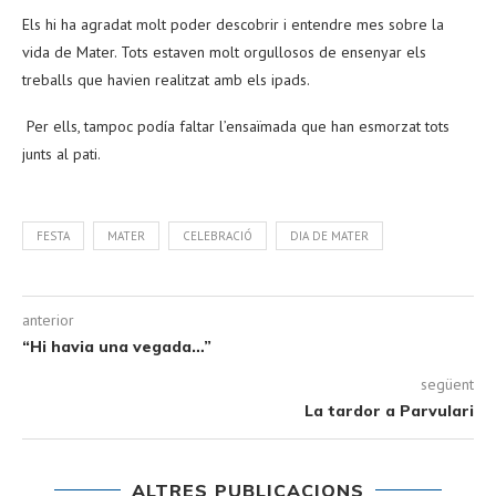
Els hi ha agradat molt poder descobrir i entendre mes sobre la
vida de Mater. Tots estaven molt orgullosos de ensenyar els
treballs que havien realitzat amb els ipads.
Per ells, tampoc podía faltar l’ensaïmada que han esmorzat tots
junts al pati.
FESTA
MATER
CELEBRACIÓ
DIA DE MATER
anterior
“Hi havia una vegada…”
següent
La tardor a Parvulari
ALTRES PUBLICACIONS