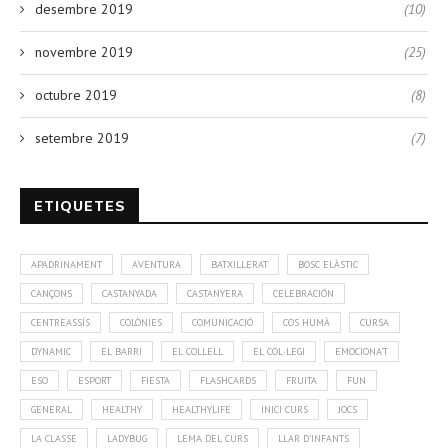
desembre 2019
(10)
novembre 2019
(25)
octubre 2019
(8)
setembre 2019
(7)
ETIQUETES
APADRINAMENT
AVENTURA
BATXILLERAT
BOSC ELÀSTIC
CANÇONS
CASTANYADA
CASTANYERA
CELEBRACIÓN
CENTREASSÍS
COLÒNIES
COMUNICACIÓ
COS HUMÀ
CURSA
DYNAMIC
EL BARRI
EL COLLELL
EL COL·LEGI
EMOCIONA'T
ESO
ESPORT
FIESTA
FLASHCARDS
FRUITA
FUN
GENERAL
HEALTHY
HEALTHYLIFE
INICI CURS
JOCS
LA CLASSE
LADYBUG
LEMA DEL CURS
LLAR D'INFANTS