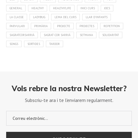
GENERAL
HEALTHY
HEALTHYLIFE
INICI CURS
JOCS
LA CLASSE
LADYBUG
LEMA DEL CURS
LLAR D'INFANTS
PARVULARI
PRIMÀRIA
PROJECTE
PROJECTES
REPETITION
SAGRATCORSARRIÀ
SAGRAT COR SARRIÀ
SETMANA
SOLIDARITAT
SONGS
SORTIDES
TARDOR
Vols rebre la nostra Newsletter?
Subscriu-te ara i te l’enviarem regularment.