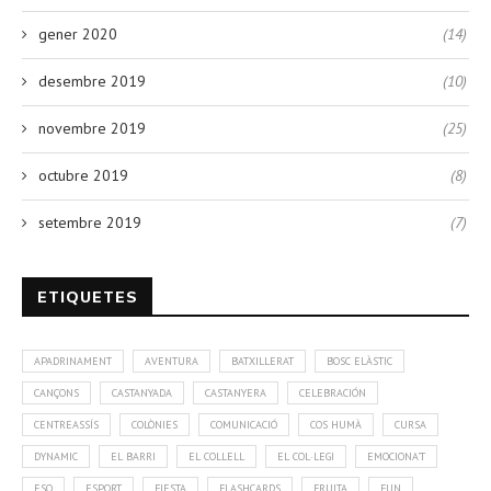
gener 2020
(14)
desembre 2019
(10)
novembre 2019
(25)
octubre 2019
(8)
setembre 2019
(7)
ETIQUETES
APADRINAMENT
AVENTURA
BATXILLERAT
BOSC ELÀSTIC
CANÇONS
CASTANYADA
CASTANYERA
CELEBRACIÓN
CENTREASSÍS
COLÒNIES
COMUNICACIÓ
COS HUMÀ
CURSA
DYNAMIC
EL BARRI
EL COLLELL
EL COL·LEGI
EMOCIONA'T
ESO
ESPORT
FIESTA
FLASHCARDS
FRUITA
FUN