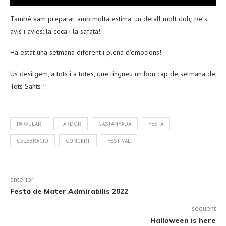
També vam preparar, amb molta estima, un detall molt dolç pels
avis i àvies: la coca i la safata!
Ha estat una setmana diferent i plena d’emocions!
Us desitgem, a tots i a totes, que tingueu un bon cap de setmana de
Tots Sants!!!
PARVULARI
TARDOR
CASTANYADA
FESTA
CELEBRACIÓ
CONCERT
FESTIVAL
anterior
Festa de Mater Admirabilis 2022
següent
Halloween is here