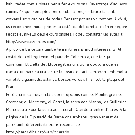
habilitades com a pistes per a fer excursions. L’avantatge d’aquests
camins és que són aptes per circular a peu, en bicicleta, amb
cotxets i amb cadires de rodes. Per tant pot anar-hi tothom. Això sí,
us recomanem mirar primer la distància del camí a recórrer segons
l’edat i el nivells dels excursionistes. Podeu consultar les rutes a:
http://www.viasverdes.com/
A prop de Barcelona també tenim itineraris molt interessants. Al
costat del col·legi tenim el parc de Collserola, que tots ja
coneixem. El Delta del Llobregat és una bona opció, ja que es
tracta d’un parc natural entre la nostra ciutat i l’aeroport amb molta
varietat: aiguamolls, estanys, boscos verds i, fins i tot, la platja del
Prat.
Però una mica més enllà trobem opcions com: el Montnegre i el
Corredor, el Montseny, el Garraf, la serralada Marina, les Guilleries,
Montesquiu, Foix, la serralada Litoral i Olèrdola, entre d’altres. A la
pàgina de la Diputació de Barcelona trobareu gran varietat de
parcs amb diferents itineraris recomanats:
https://parcs.diba.cat/web/itineraris