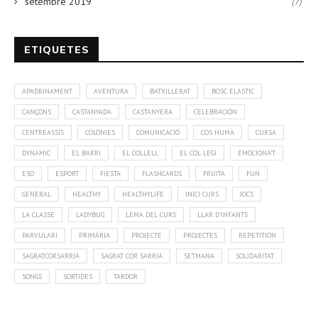
setembre 2019
(7)
ETIQUETES
APADRINAMENT
AVENTURA
BATXILLERAT
BOSC ELÀSTIC
CANÇONS
CASTANYADA
CASTANYERA
CELEBRACIÓN
CENTREASSÍS
COLÒNIES
COMUNICACIÓ
COS HUMÀ
CURSA
DYNAMIC
EL BARRI
EL COLLELL
EL COL·LEGI
EMOCIONA'T
ESO
ESPORT
FIESTA
FLASHCARDS
FRUITA
FUN
GENERAL
HEALTHY
HEALTHYLIFE
INICI CURS
JOCS
LA CLASSE
LADYBUG
LEMA DEL CURS
LLAR D'INFANTS
PARVULARI
PRIMÀRIA
PROJECTE
PROJECTES
REPETITION
SAGRATCORSARRIÀ
SAGRAT COR SARRIÀ
SETMANA
SOLIDARITAT
SONGS
SORTIDES
TARDOR