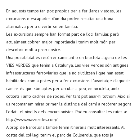
En aquests temps tan poc propicis per a fer llargs viatges, les
excursions o escapades d’un dia poden resultar una bona
alternativa per a divertir-se en família.
Les excursions sempre han format part de l’oci familiar, però
actualment cobren major importància i tenim molt món per
descobrir molt a prop nostre.
Una possibilitat és recórrer caminant o en bicicleta alguna de les
VIES VERDES que tenim a Catalunya. Les vies verdes són antigues
infraestructures ferroviàries que ja no s’utilitzen i que han estat
habilitades com a pistes per a fer excursions. L’avantatge d’aquests
camins és que són aptes per circular a peu, en bicicleta, amb
cotxets i amb cadires de rodes. Per tant pot anar-hi tothom. Això sí,
us recomanem mirar primer la distància del camí a recórrer segons
l’edat i el nivells dels excursionistes. Podeu consultar les rutes a:
http://www.viasverdes.com/
A prop de Barcelona també tenim itineraris molt interessants. Al
costat del col·legi tenim el parc de Collserola, que tots ja