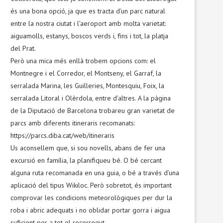
és una bona opció, ja que es tracta d’un parc natural
entre la nostra ciutat i l’aeroport amb molta varietat:
aiguamolls, estanys, boscos verds i, fins i tot, la platja
del Prat.
Però una mica més enllà trobem opcions com: el
Montnegre i el Corredor, el Montseny, el Garraf, la
serralada Marina, les Guilleries, Montesquiu, Foix, la
serralada Litoral i Olèrdola, entre d’altres. A la pàgina
de la Diputació de Barcelona trobareu gran varietat de
parcs amb diferents itineraris recomanats:
https://parcs.diba.cat/web/itineraris
Us aconsellem que, si sou novells, abans de fer una
excursió en família, la planifiqueu bé. O bé cercant
alguna ruta recomanada en una guia, o bé a través d’una
aplicació del tipus Wikiloc. Però sobretot, és important
comprovar les condicions meteorològiques per dur la
roba i abric adequats i no oblidar portar gorra i aigua
suficient per a tot el recorregut.