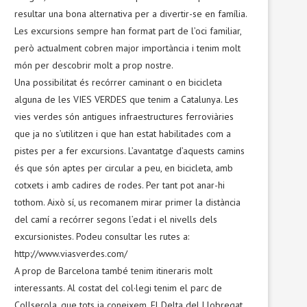
resultar una bona alternativa per a divertir-se en família.
Les excursions sempre han format part de l’oci familiar,
però actualment cobren major importància i tenim molt
món per descobrir molt a prop nostre.
Una possibilitat és recórrer caminant o en bicicleta
alguna de les VIES VERDES que tenim a Catalunya. Les
vies verdes són antigues infraestructures ferroviàries
que ja no s’utilitzen i que han estat habilitades com a
pistes per a fer excursions. L’avantatge d’aquests camins
és que són aptes per circular a peu, en bicicleta, amb
cotxets i amb cadires de rodes. Per tant pot anar-hi
tothom. Això sí, us recomanem mirar primer la distància
del camí a recórrer segons l’edat i el nivells dels
excursionistes. Podeu consultar les rutes a:
http://www.viasverdes.com/
A prop de Barcelona també tenim itineraris molt
interessants. Al costat del col·legi tenim el parc de
Collserola, que tots ja coneixem. El Delta del Llobregat