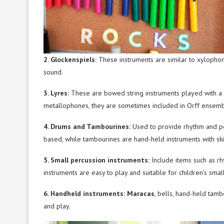
2. Glockenspiels:
These instruments are similar to xylophon
sound.
3. Lyres:
These are bowed string instruments played with a
metallophones, they are sometimes included in Orff ensemb
4. Drums and Tambourines:
Used to provide rhythm and per
based, while tambourines are hand-held instruments with sk
5. Small percussion instruments:
Include items such as rh
instruments are easy to play and suitable for children’s smal
6. Handheld instruments: Maracas
, bells, hand-held tamb
and play.