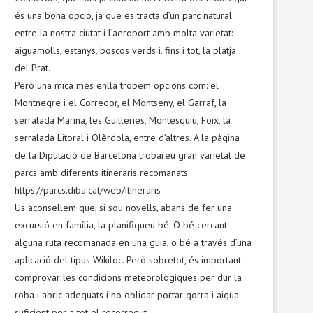
és una bona opció, ja que es tracta d’un parc natural
entre la nostra ciutat i l’aeroport amb molta varietat:
aiguamolls, estanys, boscos verds i, fins i tot, la platja
del Prat.
Però una mica més enllà trobem opcions com: el
Montnegre i el Corredor, el Montseny, el Garraf, la
serralada Marina, les Guilleries, Montesquiu, Foix, la
serralada Litoral i Olèrdola, entre d’altres. A la pàgina
de la Diputació de Barcelona trobareu gran varietat de
parcs amb diferents itineraris recomanats:
https://parcs.diba.cat/web/itineraris
Us aconsellem que, si sou novells, abans de fer una
excursió en família, la planifiqueu bé. O bé cercant
alguna ruta recomanada en una guia, o bé a través d’una
aplicació del tipus Wikiloc. Però sobretot, és important
comprovar les condicions meteorològiques per dur la
roba i abric adequats i no oblidar portar gorra i aigua
suficient per a tot el recorregut.