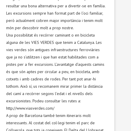
resultar una bona alternativa per a divertir-se en família.
Les excursions sempre han format part de l’oci familiar,
però actualment cobren major importància i tenim molt
món per descobrir molt a prop nostre.
Una possibilitat és recórrer caminant o en bicicleta
alguna de les VIES VERDES que tenim a Catalunya. Les
vies verdes són antigues infraestructures ferroviàries
que ja no s’utilitzen i que han estat habilitades com a
pistes per a fer excursions. L’avantatge d’aquests camins
és que són aptes per circular a peu, en bicicleta, amb
cotxets i amb cadires de rodes. Per tant pot anar-hi
tothom. Això sí, us recomanem mirar primer la distància
del camí a recórrer segons l’edat i el nivells dels
excursionistes. Podeu consultar les rutes a:
http://www.viasverdes.com/
A prop de Barcelona també tenim itineraris molt
interessants. Al costat del col·legi tenim el parc de
Collserola, que tots ja coneixem. El Delta del Llobregat