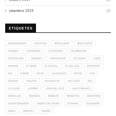
setembre 2019
(7)
ETIQUETES
APADRINAMENT
AVENTURA
BATXILLERAT
BOSC ELÀSTIC
CANÇONS
CASTANYADA
CASTANYERA
CELEBRACIÓN
CENTREASSÍS
COLÒNIES
COMUNICACIÓ
COS HUMÀ
CURSA
DYNAMIC
EL BARRI
EL COLLELL
EL COL·LEGI
EMOCIONA'T
ESO
ESPORT
FIESTA
FLASHCARDS
FRUITA
FUN
GENERAL
HEALTHY
HEALTHYLIFE
INICI CURS
JOCS
LA CLASSE
LADYBUG
LEMA DEL CURS
LLAR D'INFANTS
PARVULARI
PRIMÀRIA
PROJECTE
PROJECTES
REPETITION
SAGRATCORSARRIÀ
SAGRAT COR SARRIÀ
SETMANA
SOLIDARITAT
SONGS
SORTIDES
TARDOR