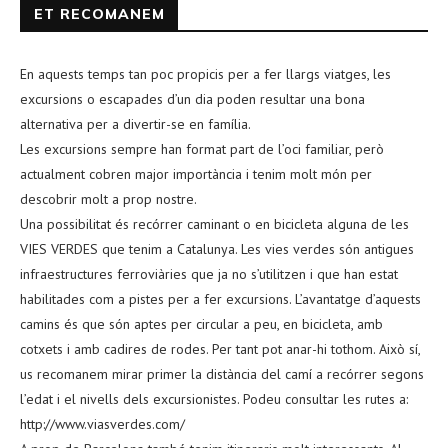
ET RECOMANEM
En aquests temps tan poc propicis per a fer llargs viatges, les
excursions o escapades d’un dia poden resultar una bona
alternativa per a divertir-se en família.
Les excursions sempre han format part de l’oci familiar, però
actualment cobren major importància i tenim molt món per
descobrir molt a prop nostre.
Una possibilitat és recórrer caminant o en bicicleta alguna de les
VIES VERDES que tenim a Catalunya. Les vies verdes són antigues
infraestructures ferroviàries que ja no s’utilitzen i que han estat
habilitades com a pistes per a fer excursions. L’avantatge d’aquests
camins és que són aptes per circular a peu, en bicicleta, amb
cotxets i amb cadires de rodes. Per tant pot anar-hi tothom. Això sí,
us recomanem mirar primer la distància del camí a recórrer segons
l’edat i el nivells dels excursionistes. Podeu consultar les rutes a:
http://www.viasverdes.com/