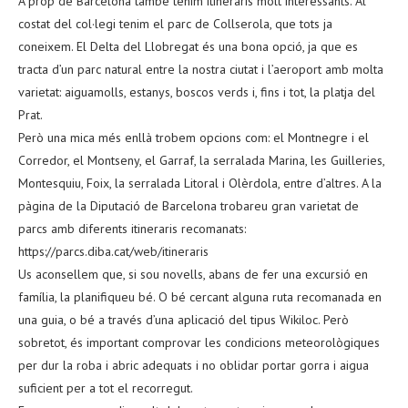
A prop de Barcelona també tenim itineraris molt interessants. Al
costat del col·legi tenim el parc de Collserola, que tots ja
coneixem. El Delta del Llobregat és una bona opció, ja que es
tracta d’un parc natural entre la nostra ciutat i l’aeroport amb molta
varietat: aiguamolls, estanys, boscos verds i, fins i tot, la platja del
Prat.
Però una mica més enllà trobem opcions com: el Montnegre i el
Corredor, el Montseny, el Garraf, la serralada Marina, les Guilleries,
Montesquiu, Foix, la serralada Litoral i Olèrdola, entre d’altres. A la
pàgina de la Diputació de Barcelona trobareu gran varietat de
parcs amb diferents itineraris recomanats:
https://parcs.diba.cat/web/itineraris
Us aconsellem que, si sou novells, abans de fer una excursió en
família, la planifiqueu bé. O bé cercant alguna ruta recomanada en
una guia, o bé a través d’una aplicació del tipus Wikiloc. Però
sobretot, és important comprovar les condicions meteorològiques
per dur la roba i abric adequats i no oblidar portar gorra i aigua
suficient per a tot el recorregut.