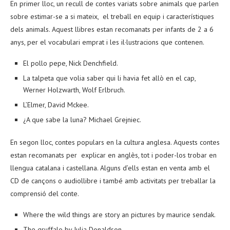
En primer lloc, un recull de contes variats sobre animals que parlen
sobre estimar-se a si mateix, el treball en equip i característiques
dels animals. Aquest llibres estan recomanats per infants de 2 a 6
anys, per el vocabulari emprat i les il·lustracions que contenen.
El pollo pepe, Nick Denchfield.
La talpeta que volia saber qui li havia fet allò en el cap,
Werner Holzwarth, Wolf Erlbruch.
L’Elmer, David Mckee.
¿A que sabe la luna? Michael Grejniec.
En segon lloc, contes populars en la cultura anglesa. Aquests contes
estan recomanats per explicar en anglès, tot i poder-los trobar en
llengua catalana i castellana. Alguns d’ells estan en venta amb el
CD de cançons o audiollibre i també amb activitats per treballar la
comprensió del conte.
Where the wild things are story an pictures by maurice sendak.
The gruffalo by Julia Donaldson.