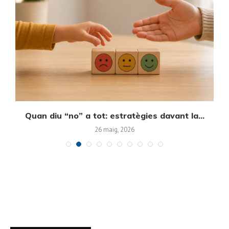
Quan diu “no” a tot: estratègies davant la...
E
26 maig, 2026