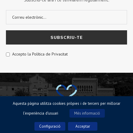
Accepto la Política de Privacitat
Aquesta pàgina utilitza cookies pròpies i de tercers per millorar
l'experiència d'usuari
Més informació
© Sagrat Cor de Sarrià 2023 |
Avisos legals
|
Política de Cookies
|
Política
de privacitat
Configuració
Acceptar