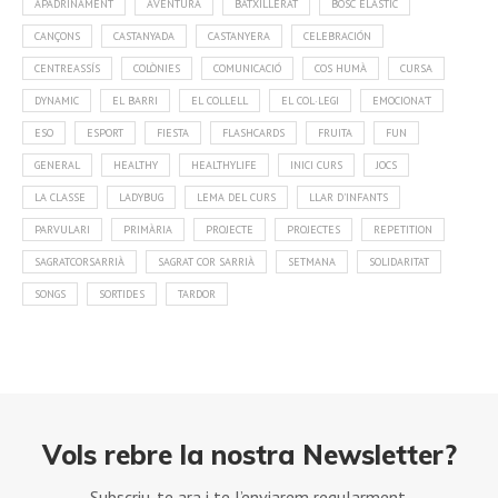
APADRINAMENT
AVENTURA
BATXILLERAT
BOSC ELÀSTIC
CANÇONS
CASTANYADA
CASTANYERA
CELEBRACIÓN
CENTREASSÍS
COLÒNIES
COMUNICACIÓ
COS HUMÀ
CURSA
DYNAMIC
EL BARRI
EL COLLELL
EL COL·LEGI
EMOCIONA'T
ESO
ESPORT
FIESTA
FLASHCARDS
FRUITA
FUN
GENERAL
HEALTHY
HEALTHYLIFE
INICI CURS
JOCS
LA CLASSE
LADYBUG
LEMA DEL CURS
LLAR D'INFANTS
PARVULARI
PRIMÀRIA
PROJECTE
PROJECTES
REPETITION
SAGRATCORSARRIÀ
SAGRAT COR SARRIÀ
SETMANA
SOLIDARITAT
SONGS
SORTIDES
TARDOR
Vols rebre la nostra Newsletter?
Subscriu-te ara i te l’enviarem regularment.