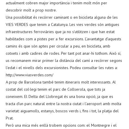
actualment cobren major importància i tenim molt món per
descobrir molt a prop nostre.
Una possibilitat és recórrer caminant o en bicicleta alguna de les
VIES VERDES que tenim a Catalunya. Les vies verdes són antigues
infraestructures ferroviàries que ja no s’utilitzen i que han estat
habilitades com a pistes per a fer excursions. L’avantatge d’aquests
camins és que són aptes per circular a peu, en bicicleta, amb
cotxets i amb cadires de rodes. Per tant pot anar-hi tothom. Això sí,
us recomanem mirar primer la distància del camí a recórrer segons
l’edat i el nivells dels excursionistes. Podeu consultar les rutes a:
http://www.viasverdes.com/
A prop de Barcelona també tenim itineraris molt interessants. Al
costat del col·legi tenim el parc de Collserola, que tots ja
coneixem. El Delta del Llobregat és una bona opció, ja que es
tracta d’un parc natural entre la nostra ciutat i l’aeroport amb molta
varietat: aiguamolls, estanys, boscos verds i, fins i tot, la platja del
Prat.
Però una mica més enllà trobem opcions com: el Montnegre i el