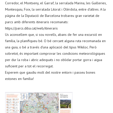
Corredor, el Montseny, el Garraf, la serralada Marina, les Guilleries,
Montesquiu, Foix, la serralada Litoral i Olèrdola, entre d’altres. A la
pàgina de la Diputació de Barcelona trobareu gran varietat de
parcs amb diferents itineraris recomanats:
https://parcs.diba.cat/web/itineraris
Us aconsellem que, si sou novells, abans de fer una excursió en
família, la planifiqueu bé. O bé cercant alguna ruta recomanada en
una guia, o bé a través d’una aplicació del tipus Wikiloc. Però
sobretot, és important comprovar les condicions meteorològiques
per dur la roba i abric adequats i no oblidar portar gorra i aigua
suficient per a tot el recorregut.
Esperem que gaudiu molt del nostre entorn i passeu bones
estones en família!