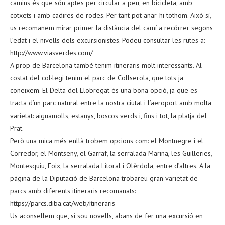
camins és que són aptes per circular a peu, en bicicleta, amb
cotxets i amb cadires de rodes. Per tant pot anar-hi tothom. Això sí,
us recomanem mirar primer la distància del camí a recórrer segons
l’edat i el nivells dels excursionistes. Podeu consultar les rutes a:
http://www.viasverdes.com/
A prop de Barcelona també tenim itineraris molt interessants. Al
costat del col·legi tenim el parc de Collserola, que tots ja
coneixem. El Delta del Llobregat és una bona opció, ja que es
tracta d’un parc natural entre la nostra ciutat i l’aeroport amb molta
varietat: aiguamolls, estanys, boscos verds i, fins i tot, la platja del
Prat.
Però una mica més enllà trobem opcions com: el Montnegre i el
Corredor, el Montseny, el Garraf, la serralada Marina, les Guilleries,
Montesquiu, Foix, la serralada Litoral i Olèrdola, entre d’altres. A la
pàgina de la Diputació de Barcelona trobareu gran varietat de
parcs amb diferents itineraris recomanats:
https://parcs.diba.cat/web/itineraris
Us aconsellem que, si sou novells, abans de fer una excursió en