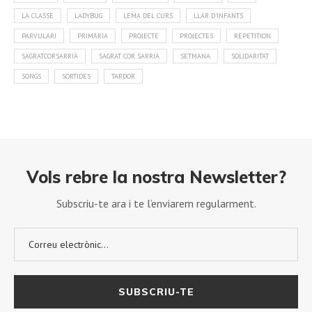
LA CLASSE
LADYBUG
LEMA DEL CURS
LLAR D'INFANTS
PARVULARI
PRIMÀRIA
PROJECTE
PROJECTES
REPETITION
SAGRATCORSARRIÀ
SAGRAT COR SARRIÀ
SETMANA
SOLIDARITAT
SONGS
SORTIDES
TARDOR
Vols rebre la nostra Newsletter?
Subscriu-te ara i te l’enviarem regularment.