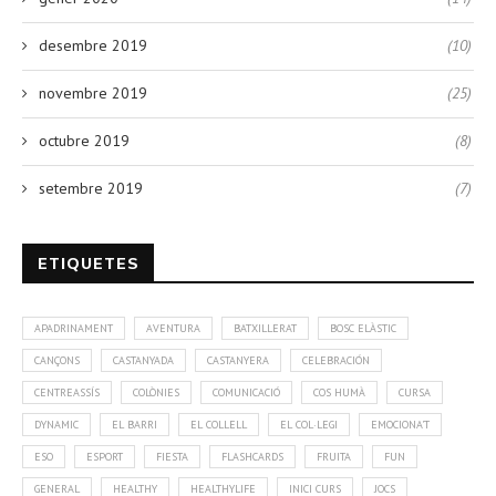
desembre 2019
(10)
novembre 2019
(25)
octubre 2019
(8)
setembre 2019
(7)
ETIQUETES
APADRINAMENT
AVENTURA
BATXILLERAT
BOSC ELÀSTIC
CANÇONS
CASTANYADA
CASTANYERA
CELEBRACIÓN
CENTREASSÍS
COLÒNIES
COMUNICACIÓ
COS HUMÀ
CURSA
DYNAMIC
EL BARRI
EL COLLELL
EL COL·LEGI
EMOCIONA'T
ESO
ESPORT
FIESTA
FLASHCARDS
FRUITA
FUN
GENERAL
HEALTHY
HEALTHYLIFE
INICI CURS
JOCS