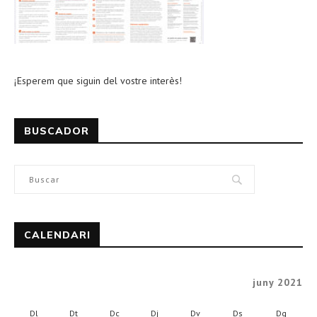
¡Esperem que siguin del vostre interès!
BUSCADOR
CALENDARI
juny 2021
Dl
Dt
Dc
Dj
Dv
Ds
Dg