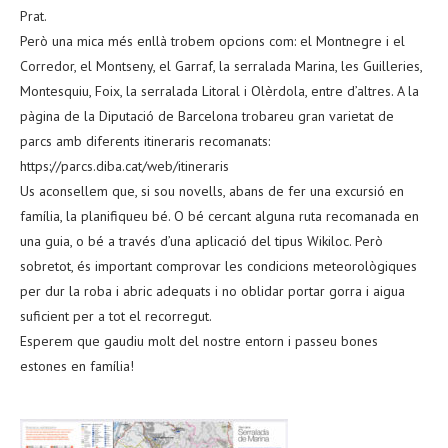
Prat.
Però una mica més enllà trobem opcions com: el Montnegre i el
Corredor, el Montseny, el Garraf, la serralada Marina, les Guilleries,
Montesquiu, Foix, la serralada Litoral i Olèrdola, entre d’altres. A la
pàgina de la Diputació de Barcelona trobareu gran varietat de
parcs amb diferents itineraris recomanats:
https://parcs.diba.cat/web/itineraris
Us aconsellem que, si sou novells, abans de fer una excursió en
família, la planifiqueu bé. O bé cercant alguna ruta recomanada en
una guia, o bé a través d’una aplicació del tipus Wikiloc. Però
sobretot, és important comprovar les condicions meteorològiques
per dur la roba i abric adequats i no oblidar portar gorra i aigua
suficient per a tot el recorregut.
Esperem que gaudiu molt del nostre entorn i passeu bones
estones en família!