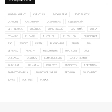
APADRINAMENT
AVENTURA
BATXILLERAT
BOSC ELÀSTIC
CANÇONS
CASTANYADA
CASTANYERA
CELEBRACIÓN
CENTREASSÍS
COLÒNIES
COMUNICACIÓ
COS HUMÀ
CURSA
DYNAMIC
EL BARRI
EL COLLELL
EL COL·LEGI
EMOCIONA'T
ESO
ESPORT
FIESTA
FLASHCARDS
FRUITA
FUN
GENERAL
HEALTHY
HEALTHYLIFE
INICI CURS
JOCS
LA CLASSE
LADYBUG
LEMA DEL CURS
LLAR D'INFANTS
PARVULARI
PRIMÀRIA
PROJECTE
PROJECTES
REPETITION
SAGRATCORSARRIÀ
SAGRAT COR SARRIÀ
SETMANA
SOLIDARITAT
SONGS
SORTIDES
TARDOR