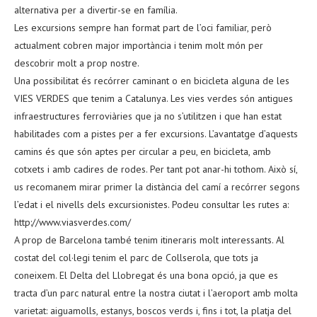
alternativa per a divertir-se en família.
Les excursions sempre han format part de l’oci familiar, però
actualment cobren major importància i tenim molt món per
descobrir molt a prop nostre.
Una possibilitat és recórrer caminant o en bicicleta alguna de les
VIES VERDES que tenim a Catalunya. Les vies verdes són antigues
infraestructures ferroviàries que ja no s’utilitzen i que han estat
habilitades com a pistes per a fer excursions. L’avantatge d’aquests
camins és que són aptes per circular a peu, en bicicleta, amb
cotxets i amb cadires de rodes. Per tant pot anar-hi tothom. Això sí,
us recomanem mirar primer la distància del camí a recórrer segons
l’edat i el nivells dels excursionistes. Podeu consultar les rutes a:
http://www.viasverdes.com/
A prop de Barcelona també tenim itineraris molt interessants. Al
costat del col·legi tenim el parc de Collserola, que tots ja
coneixem. El Delta del Llobregat és una bona opció, ja que es
tracta d’un parc natural entre la nostra ciutat i l’aeroport amb molta
varietat: aiguamolls, estanys, boscos verds i, fins i tot, la platja del