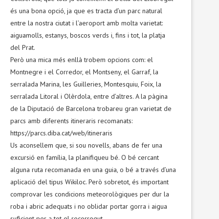
és una bona opció, ja que es tracta d’un parc natural
entre la nostra ciutat i l’aeroport amb molta varietat:
aiguamolls, estanys, boscos verds i, fins i tot, la platja
del Prat.
Però una mica més enllà trobem opcions com: el
Montnegre i el Corredor, el Montseny, el Garraf, la
serralada Marina, les Guilleries, Montesquiu, Foix, la
serralada Litoral i Olèrdola, entre d’altres. A la pàgina
de la Diputació de Barcelona trobareu gran varietat de
parcs amb diferents itineraris recomanats:
https://parcs.diba.cat/web/itineraris
Us aconsellem que, si sou novells, abans de fer una
excursió en família, la planifiqueu bé. O bé cercant
alguna ruta recomanada en una guia, o bé a través d’una
aplicació del tipus Wikiloc. Però sobretot, és important
comprovar les condicions meteorològiques per dur la
roba i abric adequats i no oblidar portar gorra i aigua
suficient per a tot el recorregut.