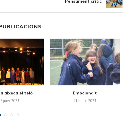
Pensament crític
PUBLICACIONS
la Biblioteca Mercè
Halloween is here
Fe
Llimona
3 novembre, 2022
esembre, 2022