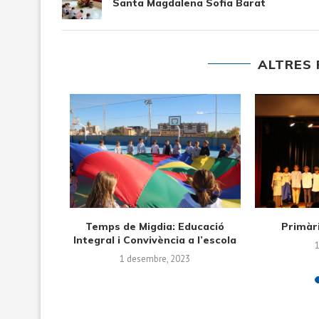
Santa Magdalena Sofia Barat
ALTRES 
Els alumnes de Cicle Inicial
Visita a 
treballen la tardor...
12 desembre, 2022
2 d