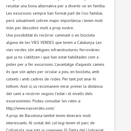
resultar una bona alternativa per a divertir-se en família.
Les excursions sempre han format part de l’oci familiar,
però actualment cobren major importància i tenim molt
món per descobrir molt a prop nostre.
Una possibilitat és recórrer caminant o en bicicleta
alguna de les VIES VERDES que tenim a Catalunya. Les
vies verdes són antigues infraestructures ferroviàries
que ja no s’utilitzen i que han estat habilitades com a
pistes per a fer excursions. L’avantatge d’aquests camins
és que són aptes per circular a peu, en bicicleta, amb
cotxets i amb cadires de rodes. Per tant pot anar-hi
tothom. Això sí, us recomanem mirar primer la distància
del camí a recórrer segons l’edat i el nivells dels
excursionistes. Podeu consultar les rutes a:
http://www.viasverdes.com/
A prop de Barcelona també tenim itineraris molt
interessants. Al costat del col·legi tenim el parc de
Collserola, que tots ja coneixem. El Delta del Llobregat