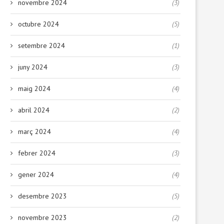
novembre 2024
(3)
octubre 2024
(5)
setembre 2024
(1)
juny 2024
(3)
maig 2024
(4)
abril 2024
(2)
març 2024
(4)
febrer 2024
(3)
sta de Mater Admirabilis 2022
Primeres colònies del cu
21 octubre, 2022
4 octubre, 2022
gener 2024
(4)
desembre 2023
(5)
novembre 2023
(2)