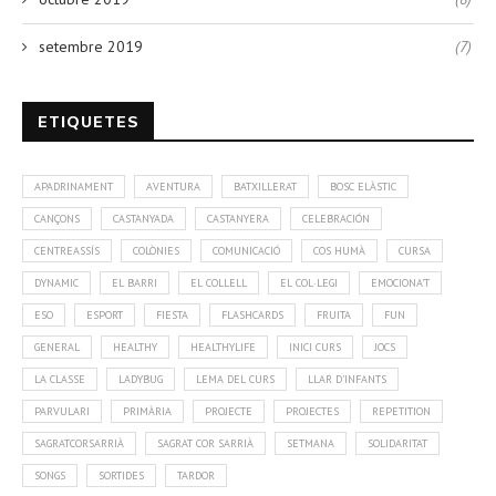
setembre 2019
(7)
ETIQUETES
APADRINAMENT
AVENTURA
BATXILLERAT
BOSC ELÀSTIC
CANÇONS
CASTANYADA
CASTANYERA
CELEBRACIÓN
CENTREASSÍS
COLÒNIES
COMUNICACIÓ
COS HUMÀ
CURSA
DYNAMIC
EL BARRI
EL COLLELL
EL COL·LEGI
EMOCIONA'T
ESO
ESPORT
FIESTA
FLASHCARDS
FRUITA
FUN
GENERAL
HEALTHY
HEALTHYLIFE
INICI CURS
JOCS
LA CLASSE
LADYBUG
LEMA DEL CURS
LLAR D'INFANTS
PARVULARI
PRIMÀRIA
PROJECTE
PROJECTES
REPETITION
SAGRATCORSARRIÀ
SAGRAT COR SARRIÀ
SETMANA
SOLIDARITAT
SONGS
SORTIDES
TARDOR