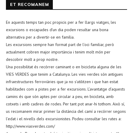
ET RECOMANEM
En aquests temps tan poc propicis per a fer llargs viatges, les
excursions o escapades d’un dia poden resultar una bona
alternativa per a divertir-se en família.
Les excursions sempre han format part de l’oci familiar, però
actualment cobren major importància i tenim molt món per
descobrir molt a prop nostre.
Una possibilitat és recórrer caminant o en bicicleta alguna de les
VIES VERDES que tenim a Catalunya. Les vies verdes són antigues
infraestructures ferroviàries que ja no s’utilitzen i que han estat
habilitades com a pistes per a fer excursions. L’avantatge d’aquests
camins és que són aptes per circular a peu, en bicicleta, amb
cotxets i amb cadires de rodes. Per tant pot anar-hi tothom. Això sí,
us recomanem mirar primer la distància del camí a recórrer segons
l’edat i el nivells dels excursionistes. Podeu consultar les rutes a:
http://www.viasverdes.com/