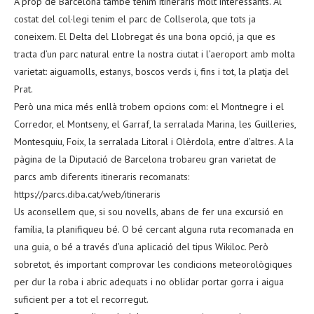
A prop de Barcelona també tenim itineraris molt interessants. Al
costat del col·legi tenim el parc de Collserola, que tots ja
coneixem. El Delta del Llobregat és una bona opció, ja que es
tracta d’un parc natural entre la nostra ciutat i l’aeroport amb molta
varietat: aiguamolls, estanys, boscos verds i, fins i tot, la platja del
Prat.
Però una mica més enllà trobem opcions com: el Montnegre i el
Corredor, el Montseny, el Garraf, la serralada Marina, les Guilleries,
Montesquiu, Foix, la serralada Litoral i Olèrdola, entre d’altres. A la
pàgina de la Diputació de Barcelona trobareu gran varietat de
parcs amb diferents itineraris recomanats:
https://parcs.diba.cat/web/itineraris
Us aconsellem que, si sou novells, abans de fer una excursió en
família, la planifiqueu bé. O bé cercant alguna ruta recomanada en
una guia, o bé a través d’una aplicació del tipus Wikiloc. Però
sobretot, és important comprovar les condicions meteorològiques
per dur la roba i abric adequats i no oblidar portar gorra i aigua
suficient per a tot el recorregut.