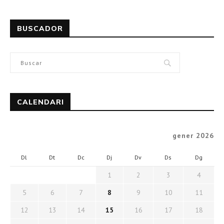
BUSCADOR
CALENDARI
gener 2026
Dl
Dt
Dc
Dj
Dv
Ds
Dg
1
2
3
4
5
6
7
8
9
10
11
12
13
14
15
16
17
18