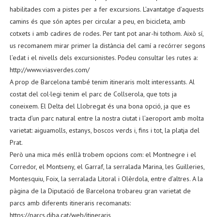
habilitades com a pistes per a fer excursions. L’avantatge d’aquests
camins és que són aptes per circular a peu, en bicicleta, amb
cotxets i amb cadires de rodes. Per tant pot anar-hi tothom. Això sí,
us recomanem mirar primer la distància del camí a recórrer segons
l’edat i el nivells dels excursionistes. Podeu consultar les rutes a:
http://www.viasverdes.com/
A prop de Barcelona també tenim itineraris molt interessants. Al
costat del col·legi tenim el parc de Collserola, que tots ja
coneixem. El Delta del Llobregat és una bona opció, ja que es
tracta d’un parc natural entre la nostra ciutat i l’aeroport amb molta
varietat: aiguamolls, estanys, boscos verds i, fins i tot, la platja del
Prat.
Però una mica més enllà trobem opcions com: el Montnegre i el
Corredor, el Montseny, el Garraf, la serralada Marina, les Guilleries,
Montesquiu, Foix, la serralada Litoral i Olèrdola, entre d’altres. A la
pàgina de la Diputació de Barcelona trobareu gran varietat de
parcs amb diferents itineraris recomanats:
https://parcs.diba.cat/web/itineraris