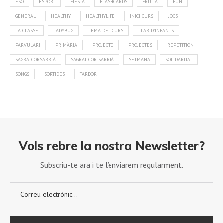
ESO
ESPORT
FIESTA
FLASHCARDS
FRUITA
FUN
GENERAL
HEALTHY
HEALTHYLIFE
INICI CURS
JOCS
LA CLASSE
LADYBUG
LEMA DEL CURS
LLAR D'INFANTS
PARVULARI
PRIMÀRIA
PROJECTE
PROJECTES
REPETITION
SAGRATCORSARRIÀ
SAGRAT COR SARRIÀ
SETMANA
SOLIDARITAT
SONGS
SORTIDES
TARDOR
Vols rebre la nostra Newsletter?
Subscriu-te ara i te l’enviarem regularment.