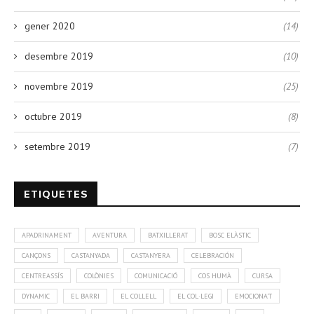
gener 2020
(14)
desembre 2019
(10)
novembre 2019
(25)
octubre 2019
(8)
setembre 2019
(7)
ETIQUETES
APADRINAMENT
AVENTURA
BATXILLERAT
BOSC ELÀSTIC
CANÇONS
CASTANYADA
CASTANYERA
CELEBRACIÓN
CENTREASSÍS
COLÒNIES
COMUNICACIÓ
COS HUMÀ
CURSA
DYNAMIC
EL BARRI
EL COLLELL
EL COL·LEGI
EMOCIONA'T