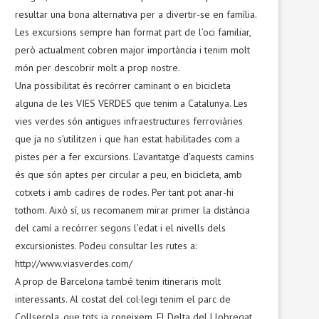
resultar una bona alternativa per a divertir-se en família.
Les excursions sempre han format part de l’oci familiar,
però actualment cobren major importància i tenim molt
món per descobrir molt a prop nostre.
Una possibilitat és recórrer caminant o en bicicleta
alguna de les VIES VERDES que tenim a Catalunya. Les
vies verdes són antigues infraestructures ferroviàries
que ja no s’utilitzen i que han estat habilitades com a
pistes per a fer excursions. L’avantatge d’aquests camins
és que són aptes per circular a peu, en bicicleta, amb
cotxets i amb cadires de rodes. Per tant pot anar-hi
tothom. Això sí, us recomanem mirar primer la distància
del camí a recórrer segons l’edat i el nivells dels
excursionistes. Podeu consultar les rutes a:
http://www.viasverdes.com/
A prop de Barcelona també tenim itineraris molt
interessants. Al costat del col·legi tenim el parc de
Collserola, que tots ja coneixem. El Delta del Llobregat