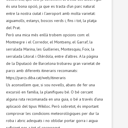
és una bona opció, ja que es tracta d’un parc natural
entre la nostra ciutat i l’aeroport amb molta varietat:
aiguamolls, estanys, boscos verds i, fins i tot, la platja
del Prat.
Però una mica més enllà trobem opcions com: el
Montnegre i el Corredor, el Montseny, el Garraf, la
serralada Marina, les Guilleries, Montesquiu, Foix, la
serralada Litoral i Olèrdola, entre d’altres. A la pàgina
de la Diputació de Barcelona trobareu gran varietat de
parcs amb diferents itineraris recomanats:
https://parcs.diba.cat/web/itineraris
Us aconsellem que, si sou novells, abans de fer una
excursió en família, la planifiqueu bé. O bé cercant
alguna ruta recomanada en una guia, o bé a través d’una
aplicació del tipus Wikiloc. Però sobretot, és important
comprovar les condicions meteorològiques per dur la
roba i abric adequats i no oblidar portar gorra i aigua
suficient per a tot el recorregut.