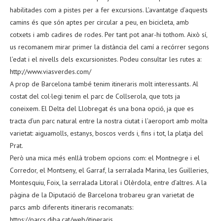
habilitades com a pistes per a fer excursions. L’avantatge d’aquests
camins és que són aptes per circular a peu, en bicicleta, amb
cotxets i amb cadires de rodes. Per tant pot anar-hi tothom. Això sí,
us recomanem mirar primer la distància del camí a recórrer segons
l’edat i el nivells dels excursionistes. Podeu consultar les rutes a:
http://www.viasverdes.com/
A prop de Barcelona també tenim itineraris molt interessants. Al
costat del col·legi tenim el parc de Collserola, que tots ja
coneixem. El Delta del Llobregat és una bona opció, ja que es
tracta d’un parc natural entre la nostra ciutat i l’aeroport amb molta
varietat: aiguamolls, estanys, boscos verds i, fins i tot, la platja del
Prat.
Però una mica més enllà trobem opcions com: el Montnegre i el
Corredor, el Montseny, el Garraf, la serralada Marina, les Guilleries,
Montesquiu, Foix, la serralada Litoral i Olèrdola, entre d’altres. A la
pàgina de la Diputació de Barcelona trobareu gran varietat de
parcs amb diferents itineraris recomanats:
https://parcs.diba.cat/web/itineraris