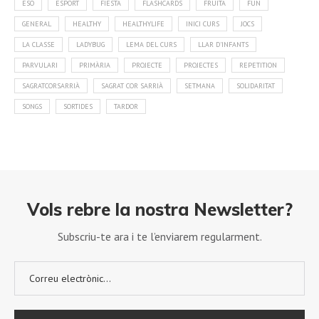
ESO
ESPORT
FIESTA
FLASHCARDS
FRUITA
FUN
GENERAL
HEALTHY
HEALTHYLIFE
INICI CURS
JOCS
LA CLASSE
LADYBUG
LEMA DEL CURS
LLAR D'INFANTS
PARVULARI
PRIMÀRIA
PROJECTE
PROJECTES
REPETITION
SAGRATCORSARRIÀ
SAGRAT COR SARRIÀ
SETMANA
SOLIDARITAT
SONGS
SORTIDES
TARDOR
Vols rebre la nostra Newsletter?
Subscriu-te ara i te l’enviarem regularment.