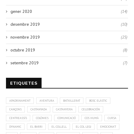
gener 2020
(14)
desembre 2019
(10)
novembre 2019
(25)
octubre 2019
(8)
setembre 2019
(7)
ETIQUETES
APADRINAMENT
AVENTURA
BATXILLERAT
BOSC ELÀSTIC
CANÇONS
CASTANYADA
CASTANYERA
CELEBRACIÓN
CENTREASSÍS
COLÒNIES
COMUNICACIÓ
COS HUMÀ
CURSA
DYNAMIC
EL BARRI
EL COLLELL
EL COL·LEGI
EMOCIONA'T