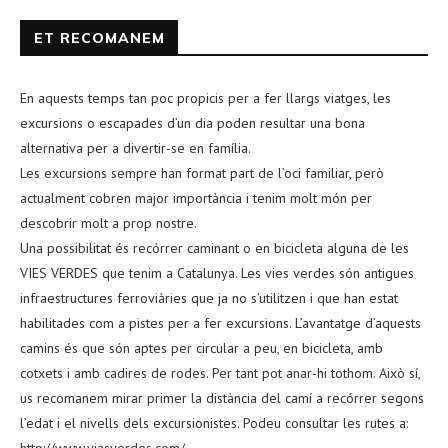
ET RECOMANEM
En aquests temps tan poc propicis per a fer llargs viatges, les
excursions o escapades d’un dia poden resultar una bona
alternativa per a divertir-se en família.
Les excursions sempre han format part de l’oci familiar, però
actualment cobren major importància i tenim molt món per
descobrir molt a prop nostre.
Una possibilitat és recórrer caminant o en bicicleta alguna de les
VIES VERDES que tenim a Catalunya. Les vies verdes són antigues
infraestructures ferroviàries que ja no s’utilitzen i que han estat
habilitades com a pistes per a fer excursions. L’avantatge d’aquests
camins és que són aptes per circular a peu, en bicicleta, amb
cotxets i amb cadires de rodes. Per tant pot anar-hi tothom. Això sí,
us recomanem mirar primer la distància del camí a recórrer segons
l’edat i el nivells dels excursionistes. Podeu consultar les rutes a:
http://www.viasverdes.com/