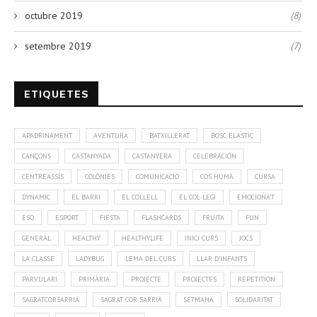
octubre 2019
(8)
setembre 2019
(7)
ETIQUETES
APADRINAMENT
AVENTURA
BATXILLERAT
BOSC ELÀSTIC
CANÇONS
CASTANYADA
CASTANYERA
CELEBRACIÓN
CENTREASSÍS
COLÒNIES
COMUNICACIÓ
COS HUMÀ
CURSA
DYNAMIC
EL BARRI
EL COLLELL
EL COL·LEGI
EMOCIONA'T
ESO
ESPORT
FIESTA
FLASHCARDS
FRUITA
FUN
GENERAL
HEALTHY
HEALTHYLIFE
INICI CURS
JOCS
LA CLASSE
LADYBUG
LEMA DEL CURS
LLAR D'INFANTS
PARVULARI
PRIMÀRIA
PROJECTE
PROJECTES
REPETITION
SAGRATCORSARRIÀ
SAGRAT COR SARRIÀ
SETMANA
SOLIDARITAT