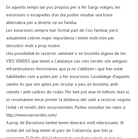
En aquests temps tan poc propicis per a fer llargs viatges, les
excursions o escapades d’un dia poden resultar una bona
alternativa per a divertir-se en família.
Les excursions sempre han format part de l’oci familiar, però
actualment cobren major importància i tenim molt món per
descobrir molt a prop nostre.
Una possibilitat és recórrer caminant o en bicicleta alguna de les
VIES VERDES que tenim a Catalunya. Les vies verdes són antigues
infraestructures ferroviàries que ja no s’utilitzen i que han estat
habilitades com a pistes per a fer excursions. L’avantatge d’aquests
camins és que són aptes per circular a peu, en bicicleta, amb
cotxets i amb cadires de rodes. Per tant pot anar-hi tothom. Això sí,
us recomanem mirar primer la distància del camí a recórrer segons
l’edat i el nivells dels excursionistes. Podeu consultar les rutes a:
http://www.viasverdes.com/
A prop de Barcelona també tenim itineraris molt interessants. Al
costat del col·legi tenim el parc de Collserola, que tots ja
coneixem. El Delta del Llobregat és una bona opció, ja que es