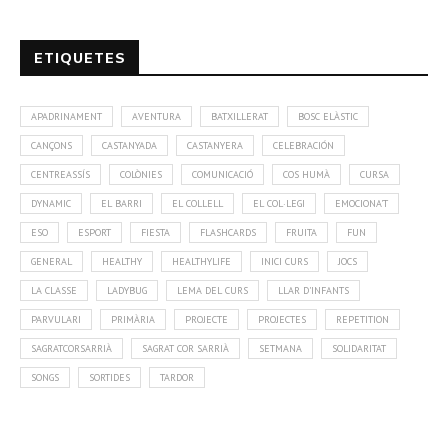
ETIQUETES
APADRINAMENT
AVENTURA
BATXILLERAT
BOSC ELÀSTIC
CANÇONS
CASTANYADA
CASTANYERA
CELEBRACIÓN
CENTREASSÍS
COLÒNIES
COMUNICACIÓ
COS HUMÀ
CURSA
DYNAMIC
EL BARRI
EL COLLELL
EL COL·LEGI
EMOCIONA'T
ESO
ESPORT
FIESTA
FLASHCARDS
FRUITA
FUN
GENERAL
HEALTHY
HEALTHYLIFE
INICI CURS
JOCS
LA CLASSE
LADYBUG
LEMA DEL CURS
LLAR D'INFANTS
PARVULARI
PRIMÀRIA
PROJECTE
PROJECTES
REPETITION
SAGRATCORSARRIÀ
SAGRAT COR SARRIÀ
SETMANA
SOLIDARITAT
SONGS
SORTIDES
TARDOR