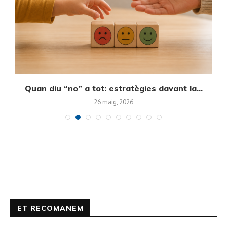
Quan diu “no” a tot: estratègies davant la...
E
26 maig, 2026
ET RECOMANEM