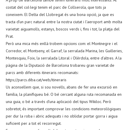
A prop de Barcelona també tenim itineraris molt interessants. Al
costat del col·legi tenim el parc de Collserola, que tots ja
coneixem. El Delta del Llobregat és una bona opció, ja que es
tracta d’un parc natural entre la nostra ciutat i l’aeroport amb molta
varietat: aiguamolls, estanys, boscos verds i, fins i tot, la platja del
Prat.
Però una mica més enllà trobem opcions com: el Montnegre i el
Corredor, el Montseny, el Garraf, la serralada Marina, les Guilleries,
Montesquiu, Foix, la serralada Litoral i Olèrdola, entre d’altres. A la
pàgina de la Diputació de Barcelona trobareu gran varietat de
parcs amb diferents itineraris recomanats:
https://parcs.diba.cat/web/itineraris
Us aconsellem que, si sou novells, abans de fer una excursió en
família, la planifiqueu bé. O bé cercant alguna ruta recomanada en
una guia, o bé a través d’una aplicació del tipus Wikiloc. Però
sobretot, és important comprovar les condicions meteorològiques
per dur la roba i abric adequats i no oblidar portar gorra i aigua
suficient per a tot el recorregut.