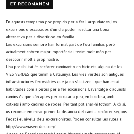
ET RECOMANEM
En aquests temps tan poc propicis per a fer llargs viatges, les
excursions o escapades d’un dia poden resultar una bona
alternativa per a divertir-se en família.
Les excursions sempre han format part de l’oci familiar, però
actualment cobren major importància i tenim molt món per
descobrir molt a prop nostre.
Una possibilitat és recórrer caminant o en bicicleta alguna de les
VIES VERDES que tenim a Catalunya. Les vies verdes són antigues
infraestructures ferroviàries que ja no s’utilitzen i que han estat
habilitades com a pistes per a fer excursions. L’avantatge d’aquests
camins és que són aptes per circular a peu, en bicicleta, amb
cotxets i amb cadires de rodes. Per tant pot anar-hi tothom. Això sí,
us recomanem mirar primer la distància del camí a recórrer segons
l’edat i el nivells dels excursionistes. Podeu consultar les rutes a:
http://www.viasverdes.com/