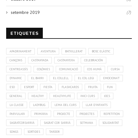
setembre 2019
(7)
ETIQUETES
APADRINAMENT
AVENTURA
BATXILLERAT
BOSC ELÀSTIC
CANÇONS
CASTANYADA
CASTANYERA
CELEBRACIÓN
CENTREASSÍS
COLÒNIES
COMUNICACIÓ
COS HUMÀ
CURSA
DYNAMIC
EL BARRI
EL COLLELL
EL COL·LEGI
EMOCIONA'T
ESO
ESPORT
FIESTA
FLASHCARDS
FRUITA
FUN
GENERAL
HEALTHY
HEALTHYLIFE
INICI CURS
JOCS
LA CLASSE
LADYBUG
LEMA DEL CURS
LLAR D'INFANTS
PARVULARI
PRIMÀRIA
PROJECTE
PROJECTES
REPETITION
SAGRATCORSARRIÀ
SAGRAT COR SARRIÀ
SETMANA
SOLIDARITAT
SONGS
SORTIDES
TARDOR