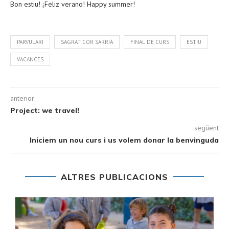
Bon estiu! ¡Feliz verano! Happy summer!
PARVULARI
SAGRAT COR SARRIÀ
FINAL DE CURS
ESTIU
VACANCES
anterior
Project: we travel!
següent
Iniciem un nou curs i us volem donar la benvinguda
ALTRES PUBLICACIONS