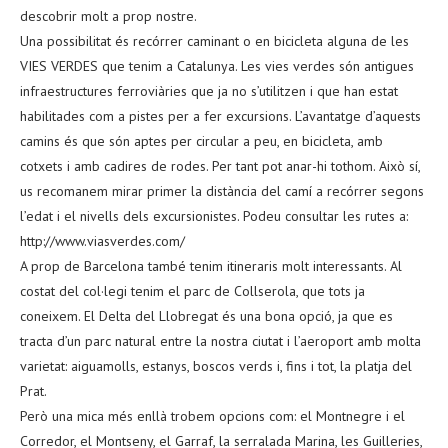
descobrir molt a prop nostre.
Una possibilitat és recórrer caminant o en bicicleta alguna de les
VIES VERDES que tenim a Catalunya. Les vies verdes són antigues
infraestructures ferroviàries que ja no s’utilitzen i que han estat
habilitades com a pistes per a fer excursions. L’avantatge d’aquests
camins és que són aptes per circular a peu, en bicicleta, amb
cotxets i amb cadires de rodes. Per tant pot anar-hi tothom. Això sí,
us recomanem mirar primer la distància del camí a recórrer segons
l’edat i el nivells dels excursionistes. Podeu consultar les rutes a:
http://www.viasverdes.com/
A prop de Barcelona també tenim itineraris molt interessants. Al
costat del col·legi tenim el parc de Collserola, que tots ja
coneixem. El Delta del Llobregat és una bona opció, ja que es
tracta d’un parc natural entre la nostra ciutat i l’aeroport amb molta
varietat: aiguamolls, estanys, boscos verds i, fins i tot, la platja del
Prat.
Però una mica més enllà trobem opcions com: el Montnegre i el
Corredor, el Montseny, el Garraf, la serralada Marina, les Guilleries,