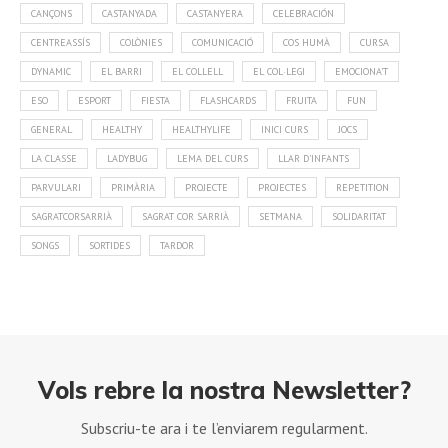
CANÇONS
CASTANYADA
CASTANYERA
CELEBRACIÓN
CENTREASSÍS
COLÒNIES
COMUNICACIÓ
COS HUMÀ
CURSA
DYNAMIC
EL BARRI
EL COLLELL
EL COL·LEGI
EMOCIONA'T
ESO
ESPORT
FIESTA
FLASHCARDS
FRUITA
FUN
GENERAL
HEALTHY
HEALTHYLIFE
INICI CURS
JOCS
LA CLASSE
LADYBUG
LEMA DEL CURS
LLAR D'INFANTS
PARVULARI
PRIMÀRIA
PROJECTE
PROJECTES
REPETITION
SAGRATCORSARRIÀ
SAGRAT COR SARRIÀ
SETMANA
SOLIDARITAT
SONGS
SORTIDES
TARDOR
Vols rebre la nostra Newsletter?
Subscriu-te ara i te l’enviarem regularment.