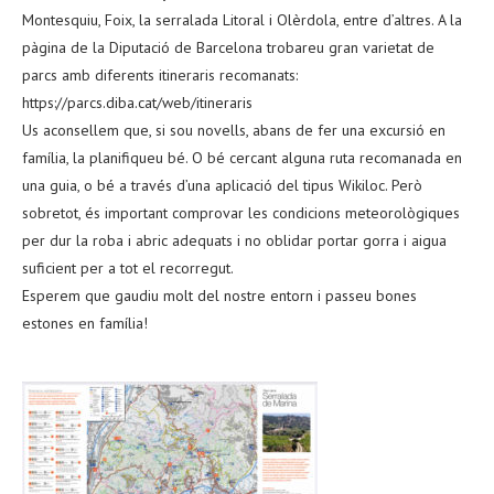
Montesquiu, Foix, la serralada Litoral i Olèrdola, entre d’altres. A la
pàgina de la Diputació de Barcelona trobareu gran varietat de
parcs amb diferents itineraris recomanats:
https://parcs.diba.cat/web/itineraris
Us aconsellem que, si sou novells, abans de fer una excursió en
família, la planifiqueu bé. O bé cercant alguna ruta recomanada en
una guia, o bé a través d’una aplicació del tipus Wikiloc. Però
sobretot, és important comprovar les condicions meteorològiques
per dur la roba i abric adequats i no oblidar portar gorra i aigua
suficient per a tot el recorregut.
Esperem que gaudiu molt del nostre entorn i passeu bones
estones en família!