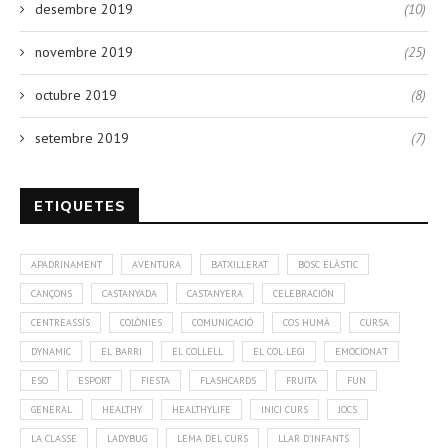
desembre 2019
(10)
novembre 2019
(25)
octubre 2019
(8)
setembre 2019
(7)
ETIQUETES
APADRINAMENT
AVENTURA
BATXILLERAT
BOSC ELÀSTIC
CANÇONS
CASTANYADA
CASTANYERA
CELEBRACIÓN
CENTREASSÍS
COLÒNIES
COMUNICACIÓ
COS HUMÀ
CURSA
DYNAMIC
EL BARRI
EL COLLELL
EL COL·LEGI
EMOCIONA'T
ESO
ESPORT
FIESTA
FLASHCARDS
FRUITA
FUN
GENERAL
HEALTHY
HEALTHYLIFE
INICI CURS
JOCS
LA CLASSE
LADYBUG
LEMA DEL CURS
LLAR D'INFANTS