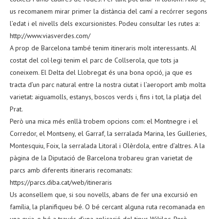
us recomanem mirar primer la distància del camí a recórrer segons
l’edat i el nivells dels excursionistes. Podeu consultar les rutes a:
http://www.viasverdes.com/
A prop de Barcelona també tenim itineraris molt interessants. Al
costat del col·legi tenim el parc de Collserola, que tots ja
coneixem. El Delta del Llobregat és una bona opció, ja que es
tracta d’un parc natural entre la nostra ciutat i l’aeroport amb molta
varietat: aiguamolls, estanys, boscos verds i, fins i tot, la platja del
Prat.
Però una mica més enllà trobem opcions com: el Montnegre i el
Corredor, el Montseny, el Garraf, la serralada Marina, les Guilleries,
Montesquiu, Foix, la serralada Litoral i Olèrdola, entre d’altres. A la
pàgina de la Diputació de Barcelona trobareu gran varietat de
parcs amb diferents itineraris recomanats:
https://parcs.diba.cat/web/itineraris
Us aconsellem que, si sou novells, abans de fer una excursió en
família, la planifiqueu bé. O bé cercant alguna ruta recomanada en
una guia, o bé a través d’una aplicació del tipus Wikiloc. Però