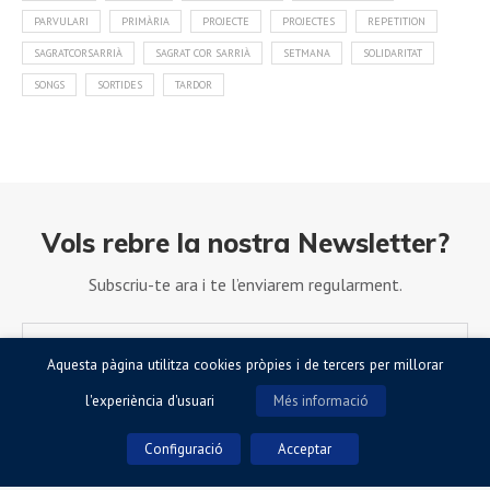
PARVULARI
PRIMÀRIA
PROJECTE
PROJECTES
REPETITION
SAGRATCORSARRIÀ
SAGRAT COR SARRIÀ
SETMANA
SOLIDARITAT
SONGS
SORTIDES
TARDOR
Vols rebre la nostra Newsletter?
Subscriu-te ara i te l’enviarem regularment.
Aquesta pàgina utilitza cookies pròpies i de tercers per millorar
l'experiència d'usuari
Més informació
Configuració
Acceptar
Accepto la Política de Privacitat