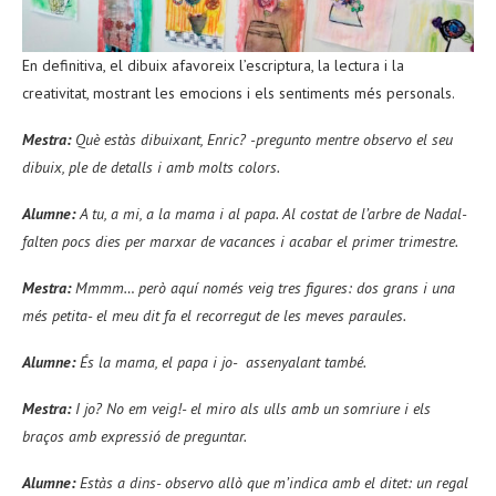
En definitiva, el dibuix afavoreix l’escriptura, la lectura i la
creativitat, mostrant les emocions i els sentiments més personals.
Mestra:
Què estàs dibuixant, Enric? -pregunto mentre observo el seu
dibuix, ple de detalls i amb molts colors.
Alumne:
A tu, a mi, a la mama i al papa. Al costat de l’arbre de Nadal-
falten pocs dies per marxar de vacances i acabar el primer trimestre.
Mestra:
Mmmm… però aquí només veig tres figures: dos grans i una
més petita- el meu dit fa el recorregut de les meves paraules.
Alumne:
És la mama, el papa i jo- assenyalant també.
Mestra:
I jo? No em veig!- el miro als ulls amb un somriure i els
braços amb expressió de preguntar.
Alumne:
Estàs a dins- observo allò que m’indica amb el ditet: un regal