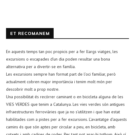
ET RECOMANEM
En aquests temps tan poc propicis per a fer llargs viatges, les
excursions o escapades d’un dia poden resultar una bona
alternativa per a divertir-se en família.
Les excursions sempre han format part de l’oci familiar, però
actualment cobren major importància i tenim molt món per
descobrir molt a prop nostre.
Una possibilitat és recórrer caminant o en bicicleta alguna de les
VIES VERDES que tenim a Catalunya. Les vies verdes són antigues
infraestructures ferroviàries que ja no s’utilitzen i que han estat
habilitades com a pistes per a fer excursions. L’avantatge d’aquests
camins és que són aptes per circular a peu, en bicicleta, amb
cotxets i amb cadires de rodes. Per tant pot anar-hi tothom. Això sí,