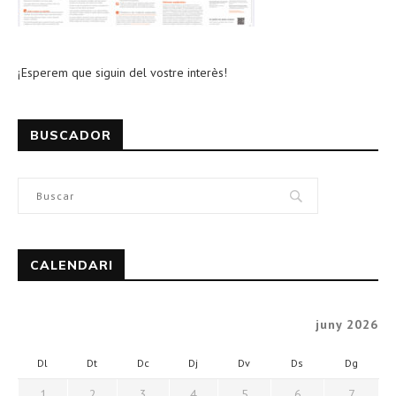
¡Esperem que siguin del vostre interès!
BUSCADOR
CALENDARI
juny 2026
Dl
Dt
Dc
Dj
Dv
Ds
Dg
1
2
3
4
5
6
7