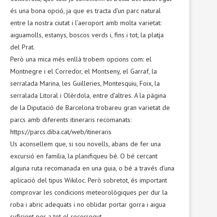
és una bona opció, ja que es tracta d’un parc natural
entre la nostra ciutat i l’aeroport amb molta varietat:
aiguamolls, estanys, boscos verds i, fins i tot, la platja
del Prat.
Però una mica més enllà trobem opcions com: el
Montnegre i el Corredor, el Montseny, el Garraf, la
serralada Marina, les Guilleries, Montesquiu, Foix, la
serralada Litoral i Olèrdola, entre d’altres. A la pàgina
de la Diputació de Barcelona trobareu gran varietat de
parcs amb diferents itineraris recomanats:
https://parcs.diba.cat/web/itineraris
Us aconsellem que, si sou novells, abans de fer una
excursió en família, la planifiqueu bé. O bé cercant
alguna ruta recomanada en una guia, o bé a través d’una
aplicació del tipus Wikiloc. Però sobretot, és important
comprovar les condicions meteorològiques per dur la
roba i abric adequats i no oblidar portar gorra i aigua
suficient per a tot el recorregut.