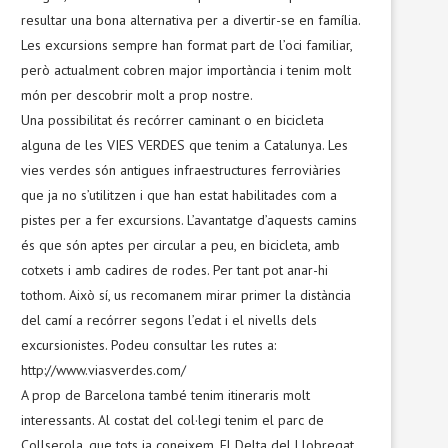
resultar una bona alternativa per a divertir-se en família.
Les excursions sempre han format part de l’oci familiar,
però actualment cobren major importància i tenim molt
món per descobrir molt a prop nostre.
Una possibilitat és recórrer caminant o en bicicleta
alguna de les VIES VERDES que tenim a Catalunya. Les
vies verdes són antigues infraestructures ferroviàries
que ja no s’utilitzen i que han estat habilitades com a
pistes per a fer excursions. L’avantatge d’aquests camins
és que són aptes per circular a peu, en bicicleta, amb
cotxets i amb cadires de rodes. Per tant pot anar-hi
tothom. Això sí, us recomanem mirar primer la distància
del camí a recórrer segons l’edat i el nivells dels
excursionistes. Podeu consultar les rutes a:
http://www.viasverdes.com/
A prop de Barcelona també tenim itineraris molt
interessants. Al costat del col·legi tenim el parc de
Collserola, que tots ja coneixem. El Delta del Llobregat