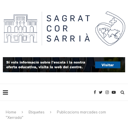
Home
Etiquetes
Publicacions marcades com
"Xerrada"