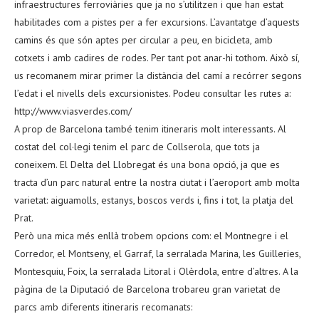
infraestructures ferroviàries que ja no s’utilitzen i que han estat
habilitades com a pistes per a fer excursions. L’avantatge d’aquests
camins és que són aptes per circular a peu, en bicicleta, amb
cotxets i amb cadires de rodes. Per tant pot anar-hi tothom. Això sí,
us recomanem mirar primer la distància del camí a recórrer segons
l’edat i el nivells dels excursionistes. Podeu consultar les rutes a:
http://www.viasverdes.com/
A prop de Barcelona també tenim itineraris molt interessants. Al
costat del col·legi tenim el parc de Collserola, que tots ja
coneixem. El Delta del Llobregat és una bona opció, ja que es
tracta d’un parc natural entre la nostra ciutat i l’aeroport amb molta
varietat: aiguamolls, estanys, boscos verds i, fins i tot, la platja del
Prat.
Però una mica més enllà trobem opcions com: el Montnegre i el
Corredor, el Montseny, el Garraf, la serralada Marina, les Guilleries,
Montesquiu, Foix, la serralada Litoral i Olèrdola, entre d’altres. A la
pàgina de la Diputació de Barcelona trobareu gran varietat de
parcs amb diferents itineraris recomanats: