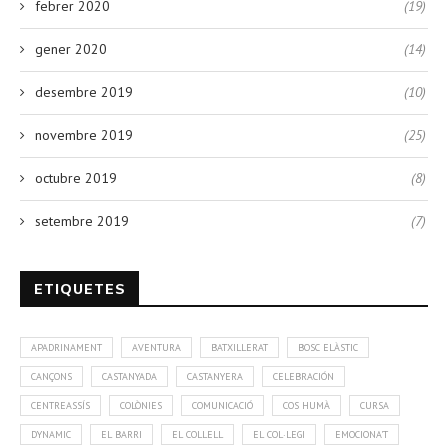
febrer 2020
(19)
gener 2020
(14)
desembre 2019
(10)
novembre 2019
(25)
octubre 2019
(8)
setembre 2019
(7)
ETIQUETES
APADRINAMENT
AVENTURA
BATXILLERAT
BOSC ELÀSTIC
CANÇONS
CASTANYADA
CASTANYERA
CELEBRACIÓN
CENTREASSÍS
COLÒNIES
COMUNICACIÓ
COS HUMÀ
CURSA
DYNAMIC
EL BARRI
EL COLLELL
EL COL·LEGI
EMOCIONA'T