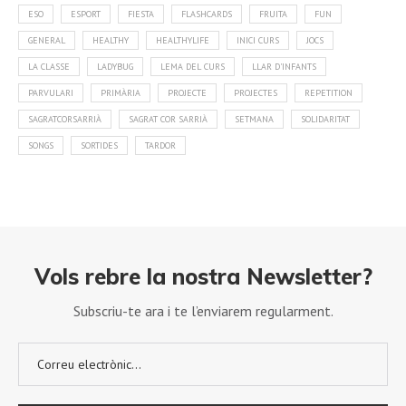
ESO
ESPORT
FIESTA
FLASHCARDS
FRUITA
FUN
GENERAL
HEALTHY
HEALTHYLIFE
INICI CURS
JOCS
LA CLASSE
LADYBUG
LEMA DEL CURS
LLAR D'INFANTS
PARVULARI
PRIMÀRIA
PROJECTE
PROJECTES
REPETITION
SAGRATCORSARRIÀ
SAGRAT COR SARRIÀ
SETMANA
SOLIDARITAT
SONGS
SORTIDES
TARDOR
Vols rebre la nostra Newsletter?
Subscriu-te ara i te l’enviarem regularment.