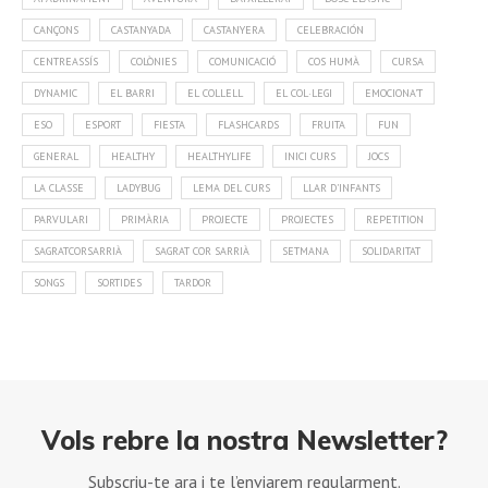
CANÇONS
CASTANYADA
CASTANYERA
CELEBRACIÓN
CENTREASSÍS
COLÒNIES
COMUNICACIÓ
COS HUMÀ
CURSA
DYNAMIC
EL BARRI
EL COLLELL
EL COL·LEGI
EMOCIONA'T
ESO
ESPORT
FIESTA
FLASHCARDS
FRUITA
FUN
GENERAL
HEALTHY
HEALTHYLIFE
INICI CURS
JOCS
LA CLASSE
LADYBUG
LEMA DEL CURS
LLAR D'INFANTS
PARVULARI
PRIMÀRIA
PROJECTE
PROJECTES
REPETITION
SAGRATCORSARRIÀ
SAGRAT COR SARRIÀ
SETMANA
SOLIDARITAT
SONGS
SORTIDES
TARDOR
Vols rebre la nostra Newsletter?
Subscriu-te ara i te l’enviarem regularment.