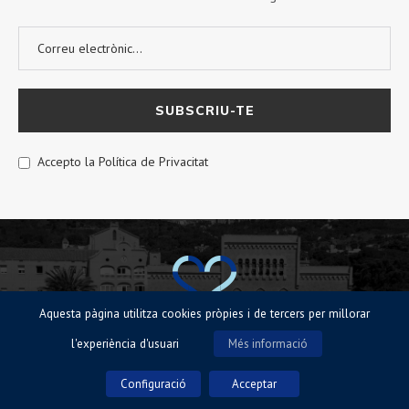
Accepto la Política de Privacitat
Aquesta pàgina utilitza cookies pròpies i de tercers per millorar
l'experiència d'usuari
Més informació
© Sagrat Cor de Sarrià 2023 |
Avisos legals
|
Política de Cookies
|
Política
de privacitat
Configuració
Acceptar