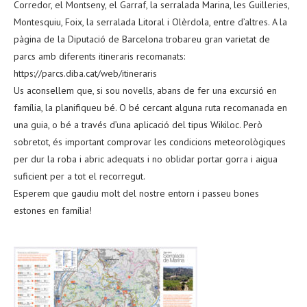
Corredor, el Montseny, el Garraf, la serralada Marina, les Guilleries,
Montesquiu, Foix, la serralada Litoral i Olèrdola, entre d’altres. A la
pàgina de la Diputació de Barcelona trobareu gran varietat de
parcs amb diferents itineraris recomanats:
https://parcs.diba.cat/web/itineraris
Us aconsellem que, si sou novells, abans de fer una excursió en
família, la planifiqueu bé. O bé cercant alguna ruta recomanada en
una guia, o bé a través d’una aplicació del tipus Wikiloc. Però
sobretot, és important comprovar les condicions meteorològiques
per dur la roba i abric adequats i no oblidar portar gorra i aigua
suficient per a tot el recorregut.
Esperem que gaudiu molt del nostre entorn i passeu bones
estones en família!