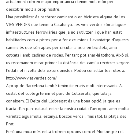
actualment cobren major importància i tenim molt món per
descobrir molt a prop nostre.
Una possibilitat és recórrer caminant o en bicicleta alguna de les
VIES VERDES que tenim a Catalunya. Les vies verdes són antigues
infraestructures ferroviàries que ja no s’utilitzen i que han estat
habilitades com a pistes per a fer excursions. L’avantatge d’aquests
camins és que són aptes per circular a peu, en bicicleta, amb
cotxets i amb cadires de rodes. Per tant pot anar-hi tothom. Això sí,
us recomanem mirar primer la distància del camí a recórrer segons
l’edat i el nivells dels excursionistes. Podeu consultar les rutes a:
http://www.viasverdes.com/
A prop de Barcelona també tenim itineraris molt interessants. Al
costat del col·legi tenim el parc de Collserola, que tots ja
coneixem. El Delta del Llobregat és una bona opció, ja que es
tracta d’un parc natural entre la nostra ciutat i l’aeroport amb molta
varietat: aiguamolls, estanys, boscos verds i, fins i tot, la platja del
Prat.
Però una mica més enllà trobem opcions com: el Montnegre i el