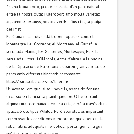
és una bona opció, ja que es tracta d’un parc natural
entre la nostra ciutat i l’aeroport amb molta varietat:
aiguamolls, estanys, boscos verds i, fins i tot, la platja
del Prat.
Però una mica més enllà trobem opcions com: el
Montnegre i el Corredor, el Montseny, el Garraf, la
serralada Marina, les Guilleries, Montesquiu, Foix, la
serralada Litoral i Olèrdola, entre d’altres. A la pàgina
de la Diputació de Barcelona trobareu gran varietat de
parcs amb diferents itineraris recomanats:
https://parcs.diba.cat/web/itineraris
Us aconsellem que, si sou novells, abans de fer una
excursió en família, la planifiqueu bé. O bé cercant
alguna ruta recomanada en una guia, o bé a través d’una
aplicació del tipus Wikiloc. Però sobretot, és important
comprovar les condicions meteorològiques per dur la
roba i abric adequats i no oblidar portar gorra i aigua
suficient per a tot el recorregut.