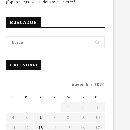
¡Esperem que siguin del vostre interès!
BUSCADOR
CALENDARI
novembre 2024
Dl
Dt
Dc
Dj
Dv
Ds
Dg
1
2
3
4
5
6
7
8
9
10
11
12
13
14
15
16
17