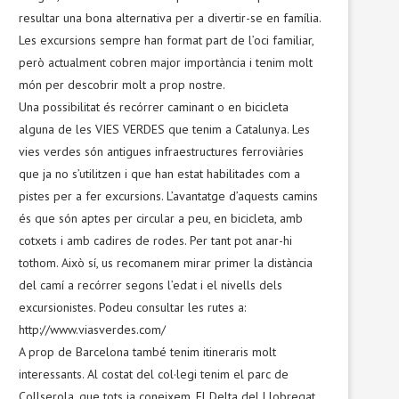
resultar una bona alternativa per a divertir-se en família.
Les excursions sempre han format part de l’oci familiar,
però actualment cobren major importància i tenim molt
món per descobrir molt a prop nostre.
Una possibilitat és recórrer caminant o en bicicleta
alguna de les VIES VERDES que tenim a Catalunya. Les
vies verdes són antigues infraestructures ferroviàries
que ja no s’utilitzen i que han estat habilitades com a
pistes per a fer excursions. L’avantatge d’aquests camins
és que són aptes per circular a peu, en bicicleta, amb
cotxets i amb cadires de rodes. Per tant pot anar-hi
tothom. Això sí, us recomanem mirar primer la distància
del camí a recórrer segons l’edat i el nivells dels
excursionistes. Podeu consultar les rutes a:
http://www.viasverdes.com/
A prop de Barcelona també tenim itineraris molt
interessants. Al costat del col·legi tenim el parc de
Collserola, que tots ja coneixem. El Delta del Llobregat