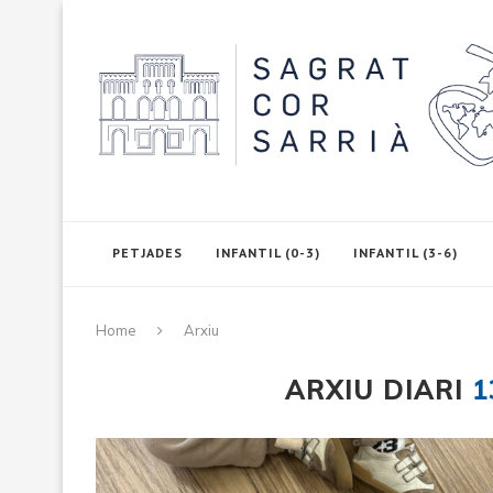
PETJADES
INFANTIL (0-3)
INFANTIL (3-6)
Home
Arxiu
ARXIU DIARI
1