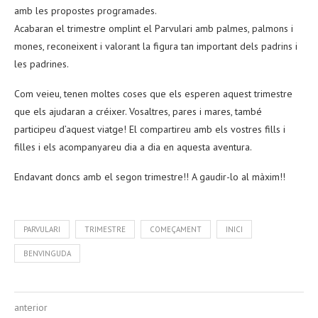
amb les propostes programades.
Acabaran el trimestre omplint el Parvulari amb palmes, palmons i
mones, reconeixent i valorant la figura tan important dels padrins i
les padrines.
Com veieu, tenen moltes coses que els esperen aquest trimestre
que els ajudaran a créixer. Vosaltres, pares i mares, també
participeu d’aquest viatge! El compartireu amb els vostres fills i
filles i els acompanyareu dia a dia en aquesta aventura.
Endavant doncs amb el segon trimestre!! A gaudir-lo al màxim!!
PARVULARI
TRIMESTRE
COMEÇAMENT
INICI
BENVINGUDA
anterior