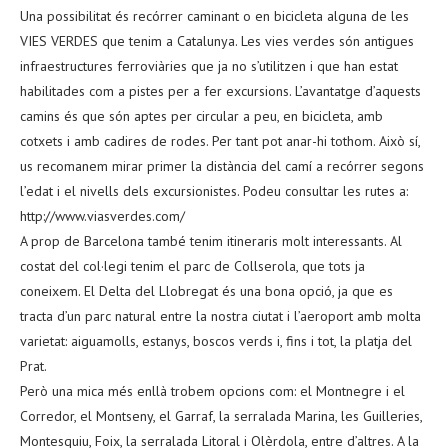
Una possibilitat és recórrer caminant o en bicicleta alguna de les
VIES VERDES que tenim a Catalunya. Les vies verdes són antigues
infraestructures ferroviàries que ja no s’utilitzen i que han estat
habilitades com a pistes per a fer excursions. L’avantatge d’aquests
camins és que són aptes per circular a peu, en bicicleta, amb
cotxets i amb cadires de rodes. Per tant pot anar-hi tothom. Això sí,
us recomanem mirar primer la distància del camí a recórrer segons
l’edat i el nivells dels excursionistes. Podeu consultar les rutes a:
http://www.viasverdes.com/
A prop de Barcelona també tenim itineraris molt interessants. Al
costat del col·legi tenim el parc de Collserola, que tots ja
coneixem. El Delta del Llobregat és una bona opció, ja que es
tracta d’un parc natural entre la nostra ciutat i l’aeroport amb molta
varietat: aiguamolls, estanys, boscos verds i, fins i tot, la platja del
Prat.
Però una mica més enllà trobem opcions com: el Montnegre i el
Corredor, el Montseny, el Garraf, la serralada Marina, les Guilleries,
Montesquiu, Foix, la serralada Litoral i Olèrdola, entre d’altres. A la