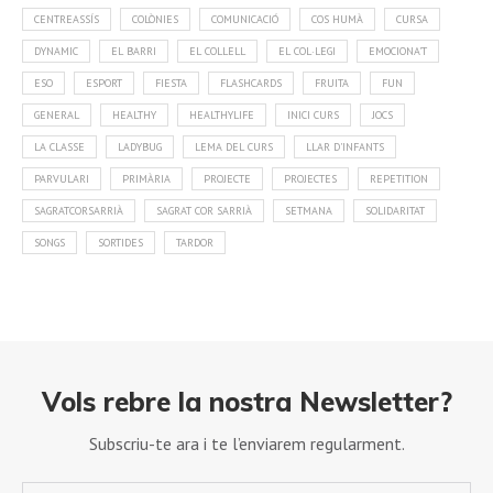
CENTREASSÍS
COLÒNIES
COMUNICACIÓ
COS HUMÀ
CURSA
DYNAMIC
EL BARRI
EL COLLELL
EL COL·LEGI
EMOCIONA'T
ESO
ESPORT
FIESTA
FLASHCARDS
FRUITA
FUN
GENERAL
HEALTHY
HEALTHYLIFE
INICI CURS
JOCS
LA CLASSE
LADYBUG
LEMA DEL CURS
LLAR D'INFANTS
PARVULARI
PRIMÀRIA
PROJECTE
PROJECTES
REPETITION
SAGRATCORSARRIÀ
SAGRAT COR SARRIÀ
SETMANA
SOLIDARITAT
SONGS
SORTIDES
TARDOR
Vols rebre la nostra Newsletter?
Subscriu-te ara i te l’enviarem regularment.