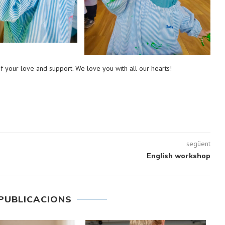
f your love and support. We love you with all our hearts!
següent
English workshop
PUBLICACIONS