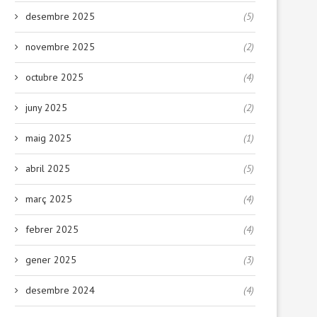
desembre 2025
(5)
novembre 2025
(2)
octubre 2025
(4)
juny 2025
(2)
Deixa que la papallona voli
Cuando la hora de comer e
maig 2025
(1)
reto:...
17 febrer, 2026
29 gener, 2026
abril 2025
(5)
març 2025
(4)
febrer 2025
(4)
gener 2025
(3)
desembre 2024
(4)