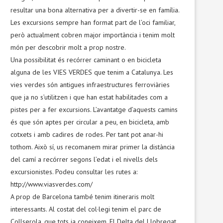
resultar una bona alternativa per a divertir-se en família.
Les excursions sempre han format part de l’oci familiar,
però actualment cobren major importància i tenim molt
món per descobrir molt a prop nostre.
Una possibilitat és recórrer caminant o en bicicleta
alguna de les VIES VERDES que tenim a Catalunya. Les
vies verdes són antigues infraestructures ferroviàries
que ja no s’utilitzen i que han estat habilitades com a
pistes per a fer excursions. L’avantatge d’aquests camins
és que són aptes per circular a peu, en bicicleta, amb
cotxets i amb cadires de rodes. Per tant pot anar-hi
tothom. Això sí, us recomanem mirar primer la distància
del camí a recórrer segons l’edat i el nivells dels
excursionistes. Podeu consultar les rutes a:
http://www.viasverdes.com/
A prop de Barcelona també tenim itineraris molt
interessants. Al costat del col·legi tenim el parc de
Collserola, que tots ja coneixem. El Delta del Llobregat