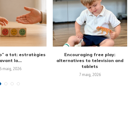
st sound to first
Screen-Free Alternatives and
nversations
Family Time Management:
Creating Routines...
6 març, 2026
19 febrer, 2026