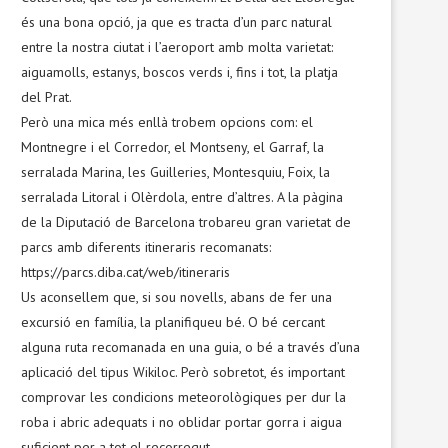
és una bona opció, ja que es tracta d’un parc natural
entre la nostra ciutat i l’aeroport amb molta varietat:
aiguamolls, estanys, boscos verds i, fins i tot, la platja
del Prat.
Però una mica més enllà trobem opcions com: el
Montnegre i el Corredor, el Montseny, el Garraf, la
serralada Marina, les Guilleries, Montesquiu, Foix, la
serralada Litoral i Olèrdola, entre d’altres. A la pàgina
de la Diputació de Barcelona trobareu gran varietat de
parcs amb diferents itineraris recomanats:
https://parcs.diba.cat/web/itineraris
Us aconsellem que, si sou novells, abans de fer una
excursió en família, la planifiqueu bé. O bé cercant
alguna ruta recomanada en una guia, o bé a través d’una
aplicació del tipus Wikiloc. Però sobretot, és important
comprovar les condicions meteorològiques per dur la
roba i abric adequats i no oblidar portar gorra i aigua
suficient per a tot el recorregut.