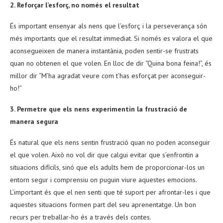
2. Reforçar l’esforç, no només el resultat
És important ensenyar als nens que l’esforç i la perseverança són
més importants que el resultat immediat. Si només es valora el que
aconsegueixen de manera instantània, poden sentir-se frustrats
quan no obtenen el que volen. En lloc de dir “Quina bona feina!”, és
millor dir “M’ha agradat veure com t’has esforçat per aconseguir-
ho!”
3. Permetre que els nens experimentin la frustració de
manera segura
És natural que els nens sentin frustració quan no poden aconseguir
el que volen. Això no vol dir que calgui evitar que s’enfrontin a
situacions difícils, sinó que els adults hem de proporcionar-los un
entorn segur i comprensiu on puguin viure aquestes emocions.
L’important és que el nen senti que té suport per afrontar-les i que
aquestes situacions formen part del seu aprenentatge. Un bon
recurs per treballar-ho és a través dels contes.