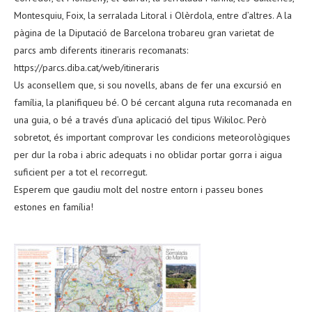
Montesquiu, Foix, la serralada Litoral i Olèrdola, entre d’altres. A la
pàgina de la Diputació de Barcelona trobareu gran varietat de
parcs amb diferents itineraris recomanats:
https://parcs.diba.cat/web/itineraris
Us aconsellem que, si sou novells, abans de fer una excursió en
família, la planifiqueu bé. O bé cercant alguna ruta recomanada en
una guia, o bé a través d’una aplicació del tipus Wikiloc. Però
sobretot, és important comprovar les condicions meteorològiques
per dur la roba i abric adequats i no oblidar portar gorra i aigua
suficient per a tot el recorregut.
Esperem que gaudiu molt del nostre entorn i passeu bones
estones en família!