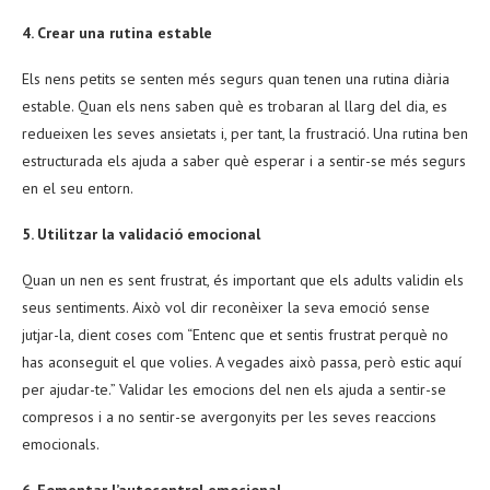
4. Crear una rutina estable
Els nens petits se senten més segurs quan tenen una rutina diària
estable. Quan els nens saben què es trobaran al llarg del dia, es
redueixen les seves ansietats i, per tant, la frustració. Una rutina ben
estructurada els ajuda a saber què esperar i a sentir-se més segurs
en el seu entorn.
5. Utilitzar la validació emocional
Quan un nen es sent frustrat, és important que els adults validin els
seus sentiments. Això vol dir reconèixer la seva emoció sense
jutjar-la, dient coses com “Entenc que et sentis frustrat perquè no
has aconseguit el que volies. A vegades això passa, però estic aquí
per ajudar-te.” Validar les emocions del nen els ajuda a sentir-se
compresos i a no sentir-se avergonyits per les seves reaccions
emocionals.
6. Fomentar l’autocontrol emocional