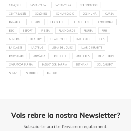
CANÇONS
CASTANYADA
CASTANYERA
CELEBRACIÓN
CENTREASSÍS
COLÒNIES
COMUNICACIÓ
COS HUMÀ
CURSA
DYNAMIC
EL BARRI
EL COLLELL
EL COL·LEGI
EMOCIONA'T
ESO
ESPORT
FIESTA
FLASHCARDS
FRUITA
FUN
GENERAL
HEALTHY
HEALTHYLIFE
INICI CURS
JOCS
LA CLASSE
LADYBUG
LEMA DEL CURS
LLAR D'INFANTS
PARVULARI
PRIMÀRIA
PROJECTE
PROJECTES
REPETITION
SAGRATCORSARRIÀ
SAGRAT COR SARRIÀ
SETMANA
SOLIDARITAT
SONGS
SORTIDES
TARDOR
Vols rebre la nostra Newsletter?
Subscriu-te ara i te l’enviarem regularment.