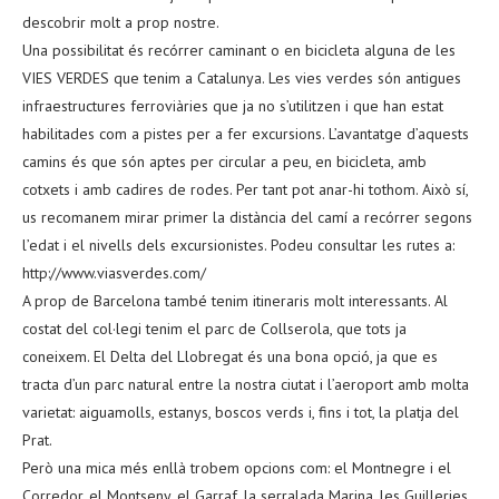
descobrir molt a prop nostre.
Una possibilitat és recórrer caminant o en bicicleta alguna de les
VIES VERDES que tenim a Catalunya. Les vies verdes són antigues
infraestructures ferroviàries que ja no s’utilitzen i que han estat
habilitades com a pistes per a fer excursions. L’avantatge d’aquests
camins és que són aptes per circular a peu, en bicicleta, amb
cotxets i amb cadires de rodes. Per tant pot anar-hi tothom. Això sí,
us recomanem mirar primer la distància del camí a recórrer segons
l’edat i el nivells dels excursionistes. Podeu consultar les rutes a:
http://www.viasverdes.com/
A prop de Barcelona també tenim itineraris molt interessants. Al
costat del col·legi tenim el parc de Collserola, que tots ja
coneixem. El Delta del Llobregat és una bona opció, ja que es
tracta d’un parc natural entre la nostra ciutat i l’aeroport amb molta
varietat: aiguamolls, estanys, boscos verds i, fins i tot, la platja del
Prat.
Però una mica més enllà trobem opcions com: el Montnegre i el
Corredor, el Montseny, el Garraf, la serralada Marina, les Guilleries,