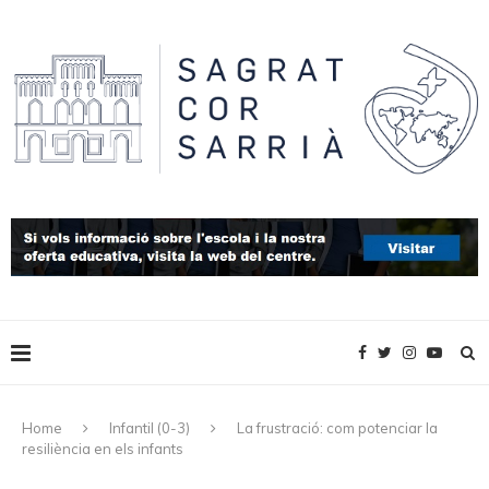
Home
Infantil (0-3)
La frustració: com potenciar la
resiliència en els infants