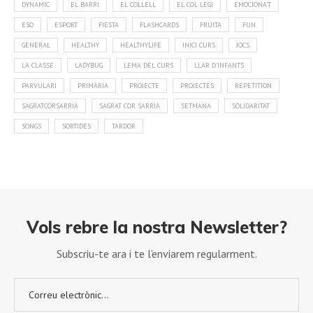
DYNAMIC
EL BARRI
EL COLLELL
EL COL·LEGI
EMOCIONA'T
ESO
ESPORT
FIESTA
FLASHCARDS
FRUITA
FUN
GENERAL
HEALTHY
HEALTHYLIFE
INICI CURS
JOCS
LA CLASSE
LADYBUG
LEMA DEL CURS
LLAR D'INFANTS
PARVULARI
PRIMÀRIA
PROJECTE
PROJECTES
REPETITION
SAGRATCORSARRIÀ
SAGRAT COR SARRIÀ
SETMANA
SOLIDARITAT
SONGS
SORTIDES
TARDOR
Vols rebre la nostra Newsletter?
Subscriu-te ara i te l’enviarem regularment.