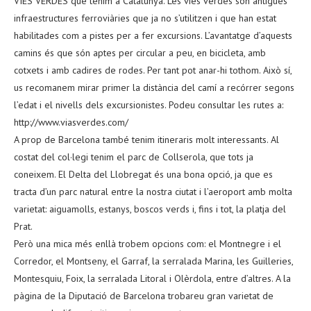
VIES VERDES que tenim a Catalunya. Les vies verdes són antigues
infraestructures ferroviàries que ja no s’utilitzen i que han estat
habilitades com a pistes per a fer excursions. L’avantatge d’aquests
camins és que són aptes per circular a peu, en bicicleta, amb
cotxets i amb cadires de rodes. Per tant pot anar-hi tothom. Això sí,
us recomanem mirar primer la distància del camí a recórrer segons
l’edat i el nivells dels excursionistes. Podeu consultar les rutes a:
http://www.viasverdes.com/
A prop de Barcelona també tenim itineraris molt interessants. Al
costat del col·legi tenim el parc de Collserola, que tots ja
coneixem. El Delta del Llobregat és una bona opció, ja que es
tracta d’un parc natural entre la nostra ciutat i l’aeroport amb molta
varietat: aiguamolls, estanys, boscos verds i, fins i tot, la platja del
Prat.
Però una mica més enllà trobem opcions com: el Montnegre i el
Corredor, el Montseny, el Garraf, la serralada Marina, les Guilleries,
Montesquiu, Foix, la serralada Litoral i Olèrdola, entre d’altres. A la
pàgina de la Diputació de Barcelona trobareu gran varietat de