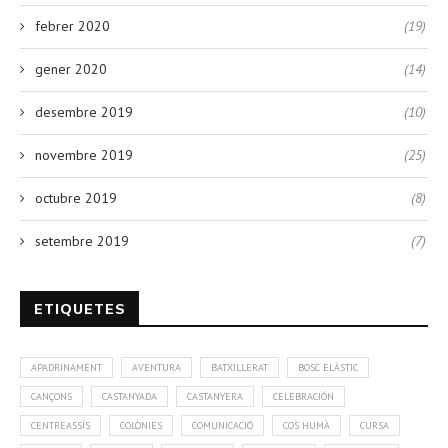
febrer 2020
(19)
gener 2020
(14)
desembre 2019
(10)
novembre 2019
(25)
octubre 2019
(8)
setembre 2019
(7)
ETIQUETES
APADRINAMENT
AVENTURA
BATXILLERAT
BOSC ELÀSTIC
CANÇONS
CASTANYADA
CASTANYERA
CELEBRACIÓN
CENTREASSÍS
COLÒNIES
COMUNICACIÓ
COS HUMÀ
CURSA