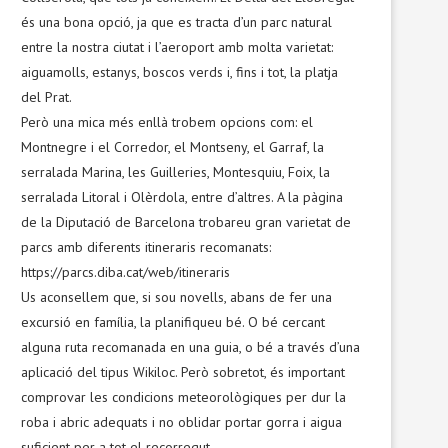
és una bona opció, ja que es tracta d’un parc natural
entre la nostra ciutat i l’aeroport amb molta varietat:
aiguamolls, estanys, boscos verds i, fins i tot, la platja
del Prat.
Però una mica més enllà trobem opcions com: el
Montnegre i el Corredor, el Montseny, el Garraf, la
serralada Marina, les Guilleries, Montesquiu, Foix, la
serralada Litoral i Olèrdola, entre d’altres. A la pàgina
de la Diputació de Barcelona trobareu gran varietat de
parcs amb diferents itineraris recomanats:
https://parcs.diba.cat/web/itineraris
Us aconsellem que, si sou novells, abans de fer una
excursió en família, la planifiqueu bé. O bé cercant
alguna ruta recomanada en una guia, o bé a través d’una
aplicació del tipus Wikiloc. Però sobretot, és important
comprovar les condicions meteorològiques per dur la
roba i abric adequats i no oblidar portar gorra i aigua
suficient per a tot el recorregut.