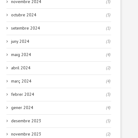
novembre 2024
(3)
octubre 2024
(5)
setembre 2024
(1)
Com fomentar l’amor per la
Cuando la hora de comer e
juny 2024
(3)
lectura des de...
reto:...
5 febrer, 2026
29 gener, 2026
maig 2024
(4)
abril 2024
(2)
març 2024
(4)
febrer 2024
(3)
gener 2024
(4)
desembre 2023
(5)
novembre 2023
(2)