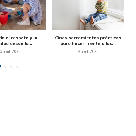
songs and smiles:
Screen-Free Alternatives and
ll learnings.
Family Time Management:
Creating Routines...
2 març, 2026
19 febrer, 2026