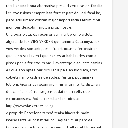
resultar una bona alternativa per a divertir-se en família.
Les excursions sempre han format part de l’oci familiar,
però actualment cobren major importància i tenim molt
món per descobrir molt a prop nostre.
Una possibilitat és recórrer caminant o en bicicleta
alguna de les VIES VERDES que tenim a Catalunya. Les
vies verdes són antigues infraestructures ferroviàries
que ja no s’utilitzen i que han estat habilitades com a
pistes per a fer excursions. L’avantatge d’aquests camins
és que són aptes per circular a peu, en bicicleta, amb
cotxets i amb cadires de rodes. Per tant pot anar-hi
tothom. Això sí, us recomanem mirar primer la distància
del camí a recórrer segons l’edat i el nivells dels
excursionistes. Podeu consultar les rutes a:
http://www.viasverdes.com/
A prop de Barcelona també tenim itineraris molt
interessants. Al costat del col·legi tenim el parc de
Collserola, que tots ja coneixem. El Delta del Llobregat