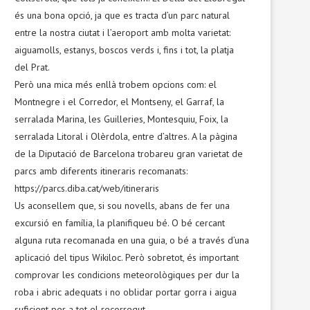
és una bona opció, ja que es tracta d’un parc natural
entre la nostra ciutat i l’aeroport amb molta varietat:
aiguamolls, estanys, boscos verds i, fins i tot, la platja
del Prat.
Però una mica més enllà trobem opcions com: el
Montnegre i el Corredor, el Montseny, el Garraf, la
serralada Marina, les Guilleries, Montesquiu, Foix, la
serralada Litoral i Olèrdola, entre d’altres. A la pàgina
de la Diputació de Barcelona trobareu gran varietat de
parcs amb diferents itineraris recomanats:
https://parcs.diba.cat/web/itineraris
Us aconsellem que, si sou novells, abans de fer una
excursió en família, la planifiqueu bé. O bé cercant
alguna ruta recomanada en una guia, o bé a través d’una
aplicació del tipus Wikiloc. Però sobretot, és important
comprovar les condicions meteorològiques per dur la
roba i abric adequats i no oblidar portar gorra i aigua
suficient per a tot el recorregut.