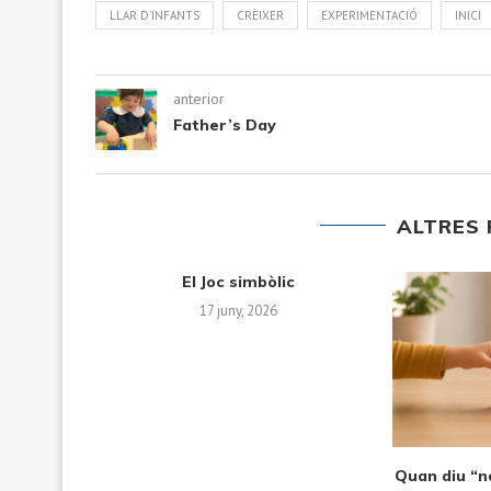
LLAR D'INFANTS
CRÈIXER
EXPERIMENTACIÓ
INICI
anterior
Father’s Day
ALTRES 
 play:
Cinco herramientas prácticas
From fir