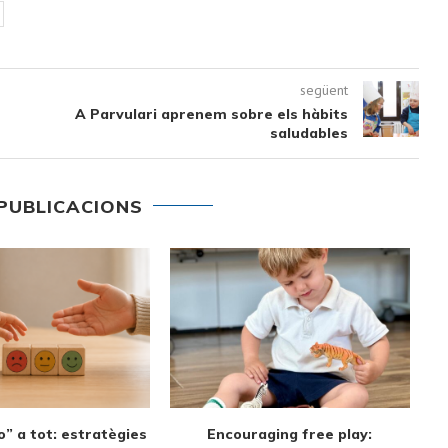
següent
A Parvulari aprenem sobre els hàbits
saludables
PUBLICACIONS
st sound to first
Screen-Free Alternatives and