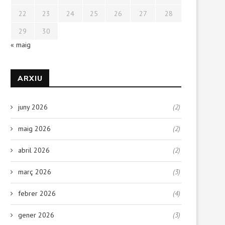
22
23
24
25
26
27
28
29
30
« maig
ARXIU
juny 2026
(2)
maig 2026
(2)
abril 2026
(2)
març 2026
(3)
febrer 2026
(4)
gener 2026
(3)
Deixa que la papallona voli
Cuando la hora de comer e