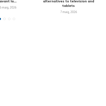
nversations
Family Time Management:
Creating Routines...
6 març, 2026
19 febrer, 2026