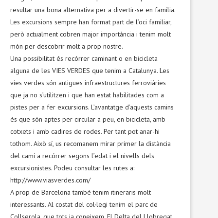
resultar una bona alternativa per a divertir-se en família.
Les excursions sempre han format part de l’oci familiar,
però actualment cobren major importància i tenim molt
món per descobrir molt a prop nostre.
Una possibilitat és recórrer caminant o en bicicleta
alguna de les VIES VERDES que tenim a Catalunya. Les
vies verdes són antigues infraestructures ferroviàries
que ja no s’utilitzen i que han estat habilitades com a
pistes per a fer excursions. L’avantatge d’aquests camins
és que són aptes per circular a peu, en bicicleta, amb
cotxets i amb cadires de rodes. Per tant pot anar-hi
tothom. Això sí, us recomanem mirar primer la distància
del camí a recórrer segons l’edat i el nivells dels
excursionistes. Podeu consultar les rutes a:
http://www.viasverdes.com/
A prop de Barcelona també tenim itineraris molt
interessants. Al costat del col·legi tenim el parc de
Collserola, que tots ja coneixem. El Delta del Llobregat