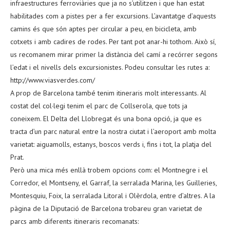
infraestructures ferroviàries que ja no s’utilitzen i que han estat
habilitades com a pistes per a fer excursions. L’avantatge d’aquests
camins és que són aptes per circular a peu, en bicicleta, amb
cotxets i amb cadires de rodes. Per tant pot anar-hi tothom. Això sí,
us recomanem mirar primer la distància del camí a recórrer segons
l’edat i el nivells dels excursionistes. Podeu consultar les rutes a:
http://www.viasverdes.com/
A prop de Barcelona també tenim itineraris molt interessants. Al
costat del col·legi tenim el parc de Collserola, que tots ja
coneixem. El Delta del Llobregat és una bona opció, ja que es
tracta d’un parc natural entre la nostra ciutat i l’aeroport amb molta
varietat: aiguamolls, estanys, boscos verds i, fins i tot, la platja del
Prat.
Però una mica més enllà trobem opcions com: el Montnegre i el
Corredor, el Montseny, el Garraf, la serralada Marina, les Guilleries,
Montesquiu, Foix, la serralada Litoral i Olèrdola, entre d’altres. A la
pàgina de la Diputació de Barcelona trobareu gran varietat de
parcs amb diferents itineraris recomanats: