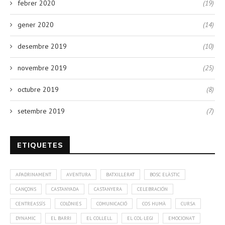
febrer 2020
(19)
gener 2020
(14)
desembre 2019
(10)
novembre 2019
(25)
octubre 2019
(8)
setembre 2019
(7)
ETIQUETES
APADRINAMENT
AVENTURA
BATXILLERAT
BOSC ELÀSTIC
CANÇONS
CASTANYADA
CASTANYERA
CELEBRACIÓN
CENTREASSÍS
COLÒNIES
COMUNICACIÓ
COS HUMÀ
CURSA
DYNAMIC
EL BARRI
EL COLLELL
EL COL·LEGI
EMOCIONA'T