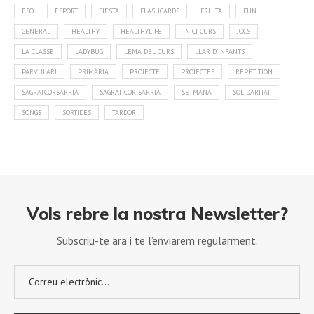
ESO
ESPORT
FIESTA
FLASHCARDS
FRUITA
FUN
GENERAL
HEALTHY
HEALTHYLIFE
INICI CURS
JOCS
LA CLASSE
LADYBUG
LEMA DEL CURS
LLAR D'INFANTS
PARVULARI
PRIMÀRIA
PROJECTE
PROJECTES
REPETITION
SAGRATCORSARRIÀ
SAGRAT COR SARRIÀ
SETMANA
SOLIDARITAT
SONGS
SORTIDES
TARDOR
Vols rebre la nostra Newsletter?
Subscriu-te ara i te l’enviarem regularment.