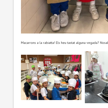
Macarrons a la rabiatta! Els heu tastat alguna vegada? Nosal