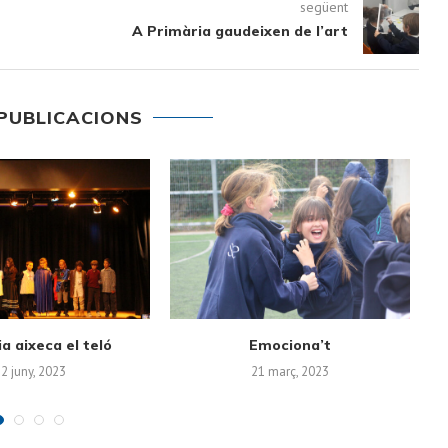
següent
A Primària gaudeixen de l’art
PUBLICACIONS
la Biblioteca Mercè
Halloween is here
Fe
Llimona
3 novembre, 2022
esembre, 2022