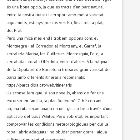
és una bona opció, ja que es tracta d’un parc natural
entre la nostra ciutat i l’aeroport amb molta varietat:
aiguamolls, estanys, boscos verds i, fins i tot, la platja
del Prat.
Però una mica més enllà trobem opcions com: el
Montnegre i el Corredor, el Montseny, el Garraf, la
serralada Marina, les Guilleries, Montesquiu, Foix, la
serralada Litoral i Olèrdola, entre d’altres. A la pàgina
de la Diputació de Barcelona trobareu gran varietat de
parcs amb diferents itineraris recomanats:
https://parcs.diba.cat/web/itineraris
Us aconsellem que, si sou novells, abans de fer una
excursió en família, la planifiqueu bé. O bé cercant
alguna ruta recomanada en una guia, o bé a través d’una
aplicació del tipus Wikiloc. Però sobretot, és important
comprovar les condicions meteorològiques per dur la
roba i abric adequats i no oblidar portar gorra i aigua
suficient per a tot el recorregut.