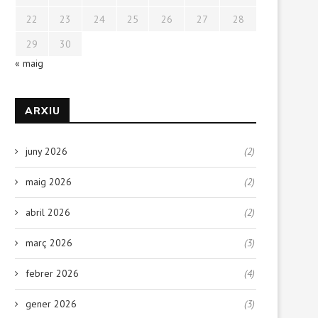
22
23
24
25
26
27
28
29
30
« maig
ARXIU
juny 2026
(2)
maig 2026
(2)
abril 2026
(2)
març 2026
(3)
sta de Mater Admirabilis 2022
Primeres colònies del cu
21 octubre, 2022
4 octubre, 2022
febrer 2026
(4)
gener 2026
(3)