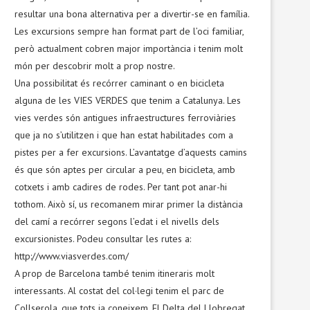
resultar una bona alternativa per a divertir-se en família.
Les excursions sempre han format part de l’oci familiar,
però actualment cobren major importància i tenim molt
món per descobrir molt a prop nostre.
Una possibilitat és recórrer caminant o en bicicleta
alguna de les VIES VERDES que tenim a Catalunya. Les
vies verdes són antigues infraestructures ferroviàries
que ja no s’utilitzen i que han estat habilitades com a
pistes per a fer excursions. L’avantatge d’aquests camins
és que són aptes per circular a peu, en bicicleta, amb
cotxets i amb cadires de rodes. Per tant pot anar-hi
tothom. Això sí, us recomanem mirar primer la distància
del camí a recórrer segons l’edat i el nivells dels
excursionistes. Podeu consultar les rutes a:
http://www.viasverdes.com/
A prop de Barcelona també tenim itineraris molt
interessants. Al costat del col·legi tenim el parc de
Collserola, que tots ja coneixem. El Delta del Llobregat