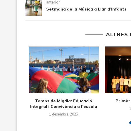
anterior
Setmana de la Música a Llar d’Infants
ALTRES 
Els alumnes de Cicle Inicial
Visita a 
treballen la tardor...
12 desembre, 2022
2 d