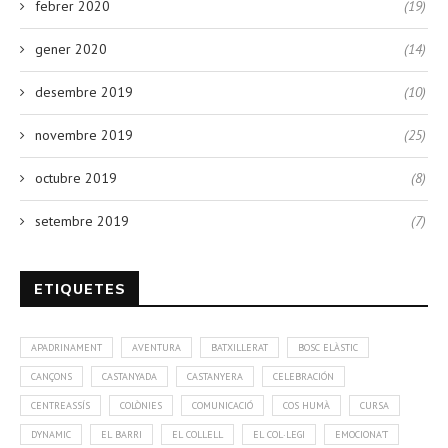
febrer 2020
(19)
gener 2020
(14)
desembre 2019
(10)
novembre 2019
(25)
octubre 2019
(8)
setembre 2019
(7)
ETIQUETES
APADRINAMENT
AVENTURA
BATXILLERAT
BOSC ELÀSTIC
CANÇONS
CASTANYADA
CASTANYERA
CELEBRACIÓN
CENTREASSÍS
COLÒNIES
COMUNICACIÓ
COS HUMÀ
CURSA
DYNAMIC
EL BARRI
EL COLLELL
EL COL·LEGI
EMOCIONA'T