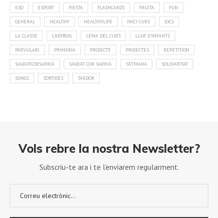
ESO
ESPORT
FIESTA
FLASHCARDS
FRUITA
FUN
GENERAL
HEALTHY
HEALTHYLIFE
INICI CURS
JOCS
LA CLASSE
LADYBUG
LEMA DEL CURS
LLAR D'INFANTS
PARVULARI
PRIMÀRIA
PROJECTE
PROJECTES
REPETITION
SAGRATCORSARRIÀ
SAGRAT COR SARRIÀ
SETMANA
SOLIDARITAT
SONGS
SORTIDES
TARDOR
Vols rebre la nostra Newsletter?
Subscriu-te ara i te l’enviarem regularment.