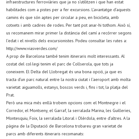
infraestructures ferroviàries que ja no s’utilitzen i que han estat
habilitades com a pistes per a fer excursions. L’avantatge d’aquests
camins és que són aptes per circular a peu, en bicicleta, amb
cotxets i amb cadires de rodes. Per tant pot anar-hi tothom. Això sí,
us recomanem mirar primer la distància del camí a recórrer segons
l’edat i el nivells dels excursionistes. Podeu consultar les rutes a:
http://www.viasverdes.com/
A prop de Barcelona també tenim itineraris molt interessants. Al
costat del col·legi tenim el parc de Collserola, que tots ja
coneixem. El Delta del Llobregat és una bona opció, ja que es
tracta d’un parc natural entre la nostra ciutat i l’aeroport amb molta
varietat: aiguamolls, estanys, boscos verds i, fins i tot, la platja del
Prat.
Però una mica més enllà trobem opcions com: el Montnegre i el
Corredor, el Montseny, el Garraf, la serralada Marina, les Guilleries,
Montesquiu, Foix, la serralada Litoral i Olèrdola, entre d’altres. A la
pàgina de la Diputació de Barcelona trobareu gran varietat de
parcs amb diferents itineraris recomanats: