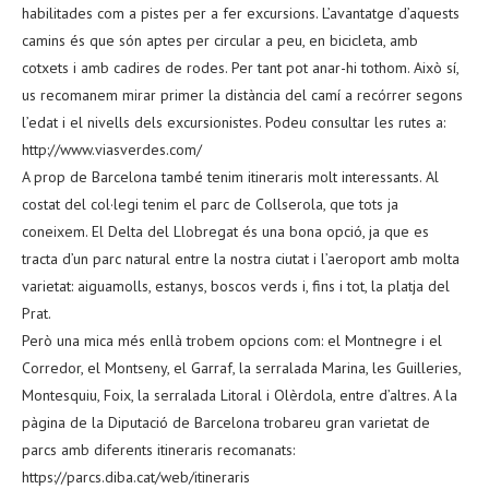
habilitades com a pistes per a fer excursions. L’avantatge d’aquests
camins és que són aptes per circular a peu, en bicicleta, amb
cotxets i amb cadires de rodes. Per tant pot anar-hi tothom. Això sí,
us recomanem mirar primer la distància del camí a recórrer segons
l’edat i el nivells dels excursionistes. Podeu consultar les rutes a:
http://www.viasverdes.com/
A prop de Barcelona també tenim itineraris molt interessants. Al
costat del col·legi tenim el parc de Collserola, que tots ja
coneixem. El Delta del Llobregat és una bona opció, ja que es
tracta d’un parc natural entre la nostra ciutat i l’aeroport amb molta
varietat: aiguamolls, estanys, boscos verds i, fins i tot, la platja del
Prat.
Però una mica més enllà trobem opcions com: el Montnegre i el
Corredor, el Montseny, el Garraf, la serralada Marina, les Guilleries,
Montesquiu, Foix, la serralada Litoral i Olèrdola, entre d’altres. A la
pàgina de la Diputació de Barcelona trobareu gran varietat de
parcs amb diferents itineraris recomanats:
https://parcs.diba.cat/web/itineraris