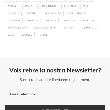
GENERAL
HEALTHY
HEALTHYLIFE
INICI CURS
JOCS
LA CLASSE
LADYBUG
LEMA DEL CURS
LLAR D'INFANTS
PARVULARI
PRIMÀRIA
PROJECTE
PROJECTES
REPETITION
SAGRATCORSARRIÀ
SAGRAT COR SARRIÀ
SETMANA
SOLIDARITAT
SONGS
SORTIDES
TARDOR
Vols rebre la nostra Newsletter?
Subscriu-te ara i te l’enviarem regularment.