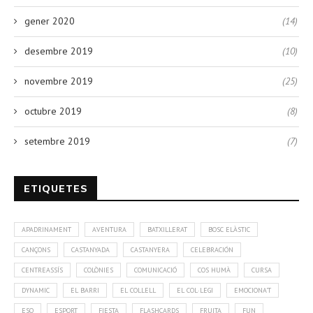
gener 2020
(14)
desembre 2019
(10)
novembre 2019
(25)
octubre 2019
(8)
setembre 2019
(7)
ETIQUETES
APADRINAMENT
AVENTURA
BATXILLERAT
BOSC ELÀSTIC
CANÇONS
CASTANYADA
CASTANYERA
CELEBRACIÓN
CENTREASSÍS
COLÒNIES
COMUNICACIÓ
COS HUMÀ
CURSA
DYNAMIC
EL BARRI
EL COLLELL
EL COL·LEGI
EMOCIONA'T
ESO
ESPORT
FIESTA
FLASHCARDS
FRUITA
FUN